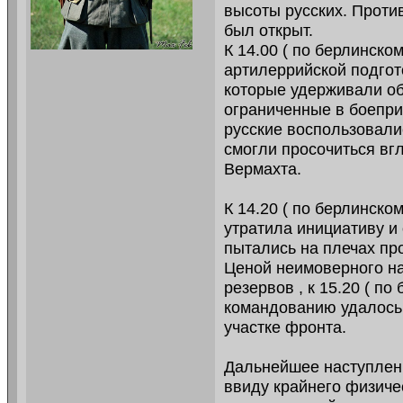
высоты русских. Проти
был открыт.
К 14.00 ( по берлинско
артилеррийской подгот
которые удерживали об
ограниченные в боепри
русские воспользовали
смогли просочиться вгл
Вермахта.
К 14.20 ( по берлинск
утратила инициативу и
пытались на плечах пр
Ценой неимоверного на
резервов , к 15.20 ( п
командованию удалось 
участке фронта.
Дальнейшее наступлен
ввиду крайнего физиче