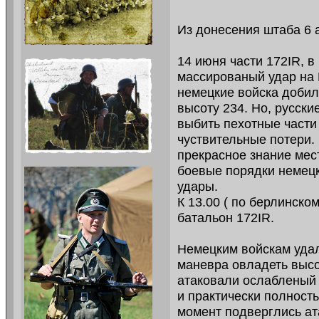
Из донесения штаба 6 
14 июня части 172IR, в
массированый удар на 
немецкие войска добил
высоту 234. Но, русск
выбить пехотные части
чуствительные потери.
прекрасное знание мест
боевые порядки немецк
удары.
К 13.00 ( по берлинско
батальон 172IR.
Немецким войскам удало
маневра овладеть высот
атаковали ослабленый
и практически полность
момент подверглись ат