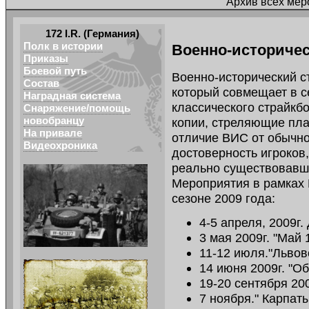
Архив всех мер
172 I.R. (Германия)
Полк в истории
Военно-историчес
Приказы
Боевой путь
Военно-исторический ст
Состав
который совмещает в с
Наградная система
классического страйкб
Снаряжение/помощь
новобранцу
копии, стреляющие пл
На привале
отличие ВИС от обычно
Видеохроника
достоверность игроков
реально существовавш
Мероприятия в рамках
сезоне 2009 года:
4-5 апреля, 2009г.
3 мая 2009г. "Май 
11-12 июля."Львов
14 июня 2009г. "О
19-20 сентября 20
7 ноября." Карпаты