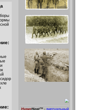
а
уборы
формы
ясной
ние:
чные
ные
ки
ок
ый
сидор
ехле
к
ние:
Hyper
Host™
-
виртуальный