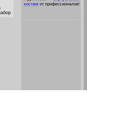
хостинг
от профессионалов!
а
набор