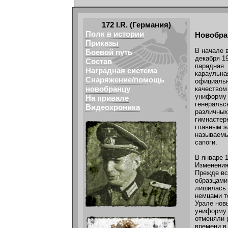
172 I.R. (Германия)
Полк в истории
Новобра
Приказы
В начале 
Боевой путь
декабря 1
Состав
парадная.
Наградная система
караульна
Снаряжение/помощь
официальн
новобранцу
качеством
униформу 
На привале
генеральс
Видеохроника
различных
гимнастер
главным э
называемы
сапоги.
В январе 
Изменения
Прежде вс
образцами
лишилась 
немцами т
Урале нов
униформу 
отменяли 
времени в