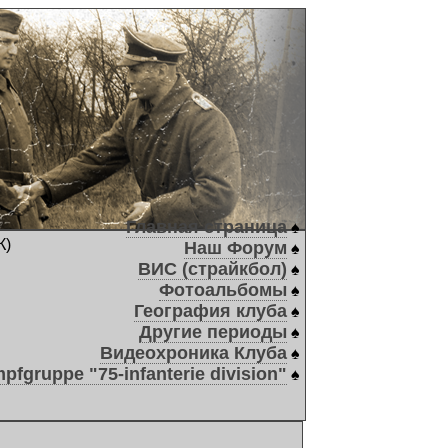
Главная страница
♠
К)
Наш Форум
♠
ВИС (страйкбол)
♠
Фотоальбомы
♠
География клуба
♠
Другие периоды
♠
Видеохроника Клуба
♠
pfgruppe "75-infanterie division"
♠