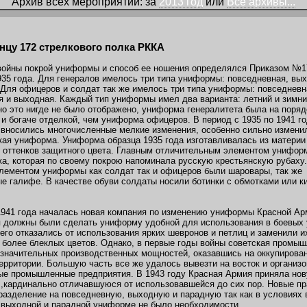
Архив всех мероприятий: за
2013 год
или
Все архивы...
нцу 172 стрелкового полка РККА
войны покрой униформы и способ ее ношения определялся Приказом №17
935 года. Для генералов имелось три типа униформы: повседневная, вы
 Для офицеров и солдат так же имелось три типа униформы: повседневн
я и выходная. Каждый тип униформы имел два варианта: летний и зимни
о это нигде не было отображено, униформа генералитета была на поря
 и богаче отделкой, чем униформа офицеров. В период с 1935 по 1941 го
вносились многочисленные мелкие изменения, особенно сильно измени
кая униформа. Униформа образца 1935 года изготавливалась из материи
 оттенков защитного цвета. Главным отличительным элементом унифор
ка, которая по своему покрою напоминала русскую крестьянскую рубаху
лементом униформы как солдат так и офицеров были шаровары, так же
е галифе. В качестве обуви солдаты носили ботинки с обмотками или к
1941 года началась новая компания по изменению униформы Красной Ар
 должны были сделать униформу удобной для использования в боевых 
его отказались от использования ярких шевронов и петлиц и заменили и
 более блеклых цветов. Однако, в первые годы войны советская промы
значительных производственных мощностей, оказавшись на оккупирова
ерритории. Большую часть все же удалось вывезти на восток и организо
ые промышленные предприятия. В 1943 году Красная Армия приняла но
,кардинально отличавшуюся от использовавшейся до сих пор. Новые п
разделение на повседневную, выходную и парадную так как в условиях 
 выходной и парадной униформе не было необходимости.