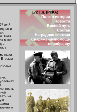
172 с.п. (РККА)
Полк в истории
Новости
6 от 3
Боевой путь
ходная и
Состав
ая,
Наградная система
й. Хотя
Снаряжение/помощь
док выше
новобранцу
д в
лась
мы была
. Вторым
ирзовые
мии.
условиях.
х
шленность
нной
вать на
вую
равила
военного