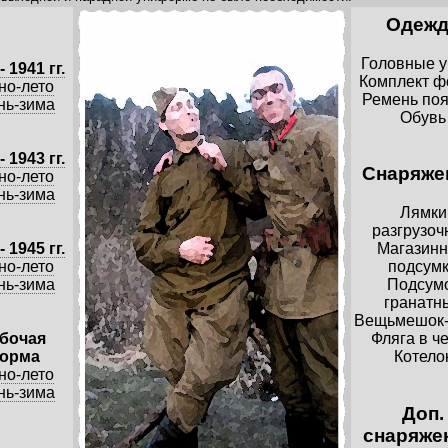
Одежд
Головные 
- 1941 гг.
Комплект 
но-лето
Ремень по
нь-зима
Обувь
- 1943 гг.
Cнаряже
но-лето
нь-зима
Лямки
разгрузо
- 1945 гг.
Магазин
но-лето
подсум
нь-зима
Подсум
гранатн
Вещьмешок-
бочая
Фляга в ч
орма
Котело
но-лето
нь-зима
Доп.
снаряже