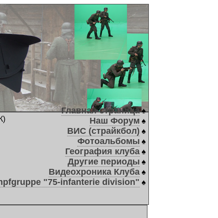
Главная страница
♠
К)
Наш Форум
♠
ВИС (страйкбол)
♠
Фотоальбомы
♠
География клуба
♠
Другие периоды
♠
Видеохроника Клуба
♠
pfgruppe "75-infanterie division"
♠