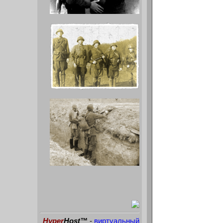
Hyper
Host™
-
виртуальный