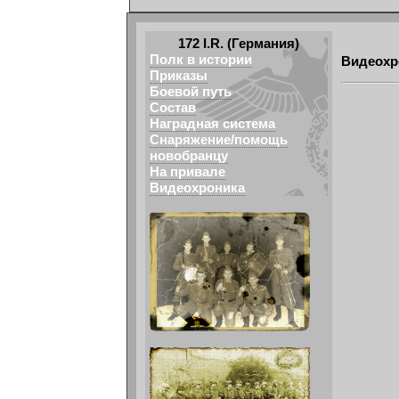
172 I.R. (Германия)
Полк в истории
Видеохро
Приказы
Боевой путь
Состав
Наградная система
Снаряжение/помощь
новобранцу
На привале
Видеохроника