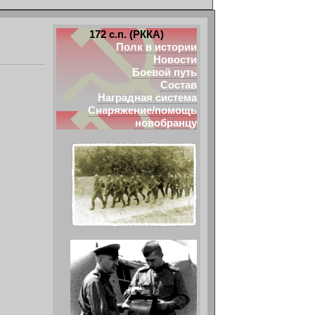
172 с.п. (РККА)
Полк в истории
Новости
Боевой путь
Состав
Наградная система
Снаряжение/помощь
новобранцу