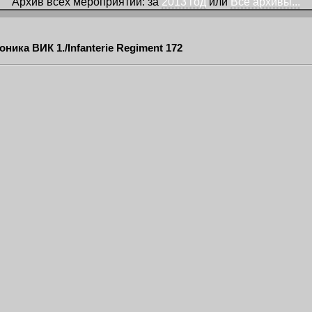
Архив всех мероприятий: за
2013 год
или
Все архивы...
ника ВИК 1./Infanterie Regiment 172