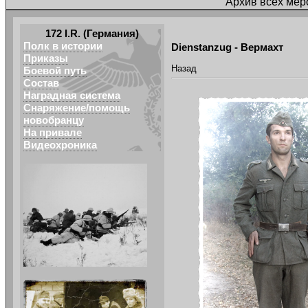
Архив всех мер
172 I.R. (Германия)
Полк в истории
Dienstanzug - Вермахт
Приказы
Назад
Боевой путь
Состав
Наградная система
Снаряжение/помощь
новобранцу
На привале
Видеохроника