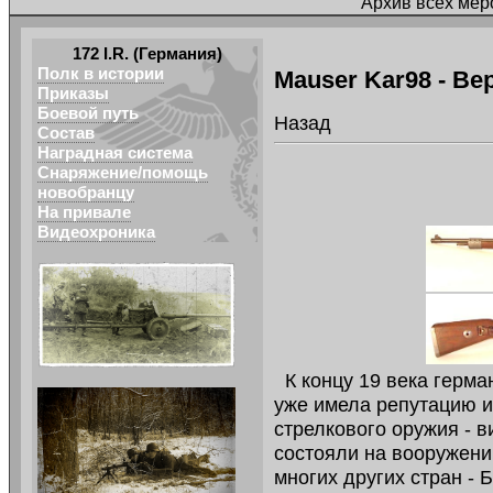
Архив всех мер
172 I.R. (Германия)
Полк в истории
Mauser Kar98 - Ве
Приказы
Боевой путь
Назад
Состав
Наградная система
Снаряжение/помощь
новобранцу
На привале
Видеохроника
К концу 19 века герма
уже имела репутацию и
стрелкового оружия - 
состояли на вооружени
многих других стран - 