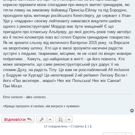
корисно прромити мізок спогадами про минулі звитягі гренадерів, які
тягли лямку на зимовому бойовищі Пренсіш-Ейлау та під Бородіно,
проходили крізь митницю російського Кенігсбергу, де сержант з Улан-
Уде у «падарок» своєму лейтенанту намагався вицупити шаблю
одного з реконструкторів! Мордор має бути знищений! Є що
пригадати про іспанську Альбуеру, до якої десять років тому автобус
віз 4 тисячі кілометрів повз всі готелі Європи гренадерне товариство.
Як не зронити сльозу від величного Ватерлоо 2015 року, та Версаля
на зворотному шляху. Хто ще в змозі зрозуміти насичені радістю
зустрічі з людьми, тваринами, місцями, як не «свої по вінця» жовніри-
побратими… Кажуть, що найцінніше в житті - це його повнота. Хто
може заперечити, що саме реконструкторський рух дарує її на
спомин Духу, на радість Тілу. Це вам не розслабляючий All inclusive
у Бодрумі чи Хургаді! Це непотворний 2-ий реґімент Легіону Вісли і
його «Паз акселере…марш!» Нех жіє Польська! Нех жіє Саesar!
Пан Міхал.
Ehre verloren - alles verloren.
«Краще програти зі своїми, ніж виграти з чужими».
Відповісти
14 повідомлень • Сторінка
1
з
1