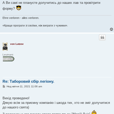
А Ви самі не плануєте долучитись до наших лав та провітрити
е
н
форму?
н
я
Ehre verloren - alles verloren.
«Краще програти зі своїми, ніж виграти з чужими».
von Lutzov
Leutnant
Re: Таборовий сбір легіону.
П
Нед квітня 11, 2021 11:06 am
о
в
і
Вихід проведено!
д
о
Дякую всім за приємну компанію і шкода тих, хто не зміг долучитися
м
до нашого свята)
л
е
н