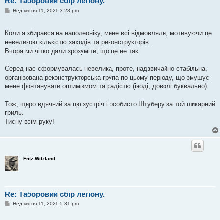
Re: Таборовий сбір легіону.
П
Нед квітня 11, 2021 3:28 pm
о
в
і
Коли я збирався на наполеоніку, мене всі відмовляли, мотивуючи це
д
о
невеликою кількістю заходів та реконструкторів.
м
Вчора ми чітко дали зрозуміти, що це не так.
л
е
н
Серед нас сформувалась невелика, проте, надзвичайно стабільна,
н
я
організована реконструкторська група по цьому періоду, що змушує
мене фонтанувати оптимізмом та радістю (іноді, доволі буквально).
Тож, щиро вдячний за цю зустріч і особисто Штуберу за той шикарний
гриль.
Тисну всім руку!
Fritz Witzland
Re: Таборовий сбір легіону.
П
Нед квітня 11, 2021 5:31 pm
о
в