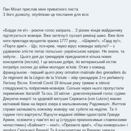
в
і
Пан Міхал прислав мені приватного листа
д
о
З його дозволу, опублікаю це послання для всіх
м
л
е
н
«Борде ля е!» - рокоче голос капрала… З різних кінців майданчику
н
я
підтягуються жовніри. Вже затягнуті лускаті ремінці шако. Вже біля
ноги приклади мущкетів зразка 1777 року….«Шарже!», «Гард ву!»,
«Порте арм!». - Що, пся-крев, через вірус команди забули? – з
удаваною злістю питає польсько- українською капрал. Не знали, та
забули… Цього дня до гренадерів приєдналися кілька нових
конскриптів (recrute). І це вельми добре, бо ветеранський кістяк
потребує охочих до війни молодих м’язів. Отже з команд
французькою - перший цього року ormation matinale des grenadiers du
2e régiment de la Légion de la Vistule – збір гренадерів 2-го реґіменту
Легіону Вісли. Клятий Сovid 19 більше року тримає в облозі
співдружність побратимів-жовнірів. Скільки через нього пропустили
переможних баталій! Та ось 10 квітня - довгоочікуваний голос сурми.
Дякуючи енергії та здоровій метушні Сержанта (von Lutzov) маємо
квітневий бівак на березі озера в мальовничому Радомишлі. Життєві
справи залишають кожному жовніру час суботи на неділю. Та ті
години того вартують! Відчути жаданні обійми одностроїв Гранде
Армее, освіжити у пам’яті всі ці («трудно произносимые славянскими
челюстями») «Байонетт – нон!», «Презанте арм!», «Гош конверсьон» і
апофоз Святкової Вечері! Та й конскриптам за Вечерю завжди