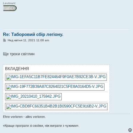
Leutnant
Re: Таборовий сбір легіону.
П
Нед квітня 11, 2021 11:08 am
о
в
і
Ще трохи світлин
д
о
м
л
ВКЛАДЕННЯ
е
н
н
я
Ehre verloren - alles verloren.
«Краще програти зі своїми, ніж виграти з чужими».