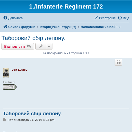
1./Infanterie Regiment 172
Допомога
Реєстрація
Вхід
Список форумів
Історiя(Реконструкція)
Наполеоновские войны
Таборовий сбір легіону.
Відповісти
14 повідомлень • Сторінка
1
з
1
von Lutzov
Leutnant
Таборовий сбір легіону.
П
Чет листопада 21, 2019 4:03 pm
о
в
і