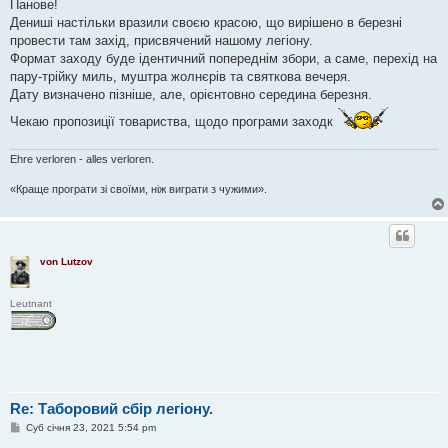
Панове!
д
о
Дениші настільки вразили своєю красою, що вирішено в березні
м
провести там захід, присвячений нашому легіону.
л
е
Формат заходу буде ідентичний попереднім збори, а саме, перехід на
н
пару-трійку миль, муштра жолнєрів та святкова вечеря.
н
я
Дату визначено пізніше, але, орієнтовно середина березня.
Чекаю пропозиції товариства, щодо програми заходк
Ehre verloren - alles verloren.
«Краще програти зі своїми, ніж виграти з чужими».
von Lutzov
Leutnant
Re: Таборовий сбір легіону.
П
Суб січня 23, 2021 5:54 pm
о