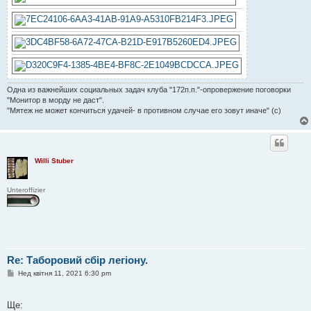
Одна из важнейших социальных задач клуба "172п.п."-опровержение поговорки
"Монитор в морду не даст".
"Мятеж не может кончиться удачей- в противном случае его зовут иначе" (с)
Willi Stuber
Unteroffizier
Re: Таборовий сбір легіону.
П
Нед квітня 11, 2021 6:30 pm
о
в
і
Ще:
д