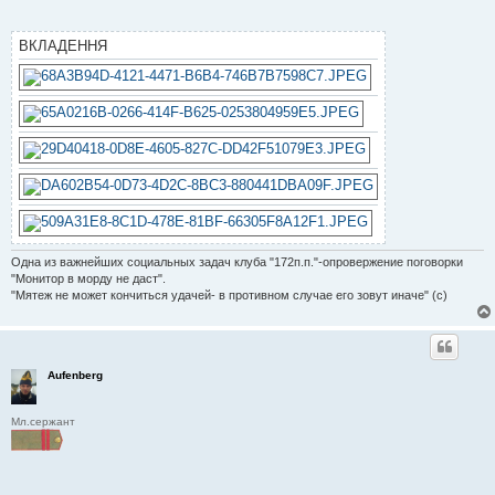
о
м
л
ВКЛАДЕННЯ
е
н
н
я
Одна из важнейших социальных задач клуба "172п.п."-опровержение поговорки
"Монитор в морду не даст".
"Мятеж не может кончиться удачей- в противном случае его зовут иначе" (с)
Aufenberg
Мл.сержант