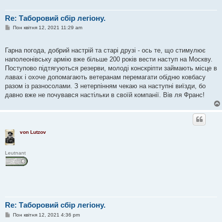
Re: Таборовий сбір легіону.
П
Пон квітня 12, 2021 11:29 am
о
в
і
Гарна погода, добрий настрій та старі друзі - ось те, що стимулює
д
о
наполеонівську армію вже більше 200 років вести наступ на Москву.
м
Поступово підтягуються резерви, молоді конскріпти займають місце в
л
е
лавах і охоче допомагають ветеранам перемагати обідню ковбасу
н
разом із разносолами. З нетерпінням чекаю на наступні виїзди, бо
н
я
давно вже не почувався настільки в своїй компанії. Вів ля Франс!
von Lutzov
Leutnant
Re: Таборовий сбір легіону.
П
Пон квітня 12, 2021 4:36 pm
о