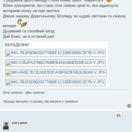
З родзинок цього виходу стала поява трьох "Марій-Луіз"
н
Юних конскриптів, які стали тією свіжою кров"ю, яка надихнула
я
ветеранів полку на нові звитяги
Дякую нашому Дорогенькому Штуберу за чудові світлини та смачну
вечерю
Душевний та спокійний виїзд
Дай Боже, не в останній раз!
ВКЛАДЕННЯ
Ehre verloren - alles verloren.
«Краще програти зі своїми, ніж виграти з чужими».
von Lutzov