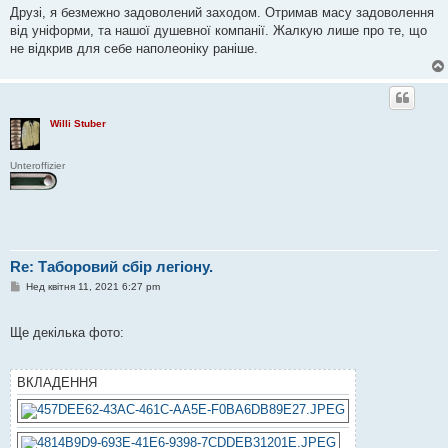
і
Друзі, я безмежно задоволений заходом. Отримав масу задоволення
д
о
від уніформи, та нашої душевної компанії. Жалкую лише про те, що
м
не відкрив для себе наполеоніку раніше.
л
е
н
н
я
Willi Stuber
Unteroffizier
Re: Таборовий сбір легіону.
П
Нед квітня 11, 2021 6:27 pm
о
в
і
Ще декілька фото:
д
о
м
л
ВКЛАДЕННЯ
е
н
н
я