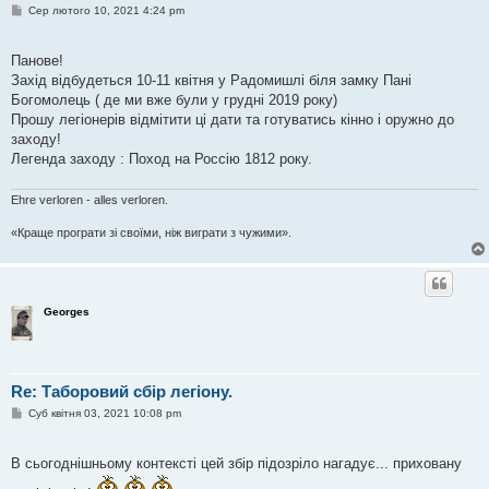
П
Сер лютого 10, 2021 4:24 pm
о
в
і
Панове!
д
о
Захід відбудеться 10-11 квітня у Радомишлі біля замку Пані
м
Богомолець ( де ми вже були у грудні 2019 року)
л
е
Прошу легіонерів відмітити ці дати та готуватись кінно і оружно до
н
заходу!
н
я
Легенда заходу : Поход на Россію 1812 року.
Ehre verloren - alles verloren.
«Краще програти зі своїми, ніж виграти з чужими».
Georges
Re: Таборовий сбір легіону.
П
Суб квітня 03, 2021 10:08 pm
о
в
і
В сьогоднішньому контексті цей збір підозріло нагадує... приховану
д
о