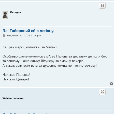
Georges
Re: Таборовий сбір легіону.
П
Нед квітня 11, 2021 3:18 pm
о
в
і
ле Гран мерсі, жолнєжи, за бівуак+
д
о
м
Особливо охоче-комонному м"сьє Палєну за доставку до поля бою
л
е
та зацному шашличнику Штуберу за смачну вечерю
н
А також всім-всім-всім за душевну компанію і теплу вечірку!
н
я
Нєх жиє Польска!
Нєх жиє Цезарж!
Walther Lehmann