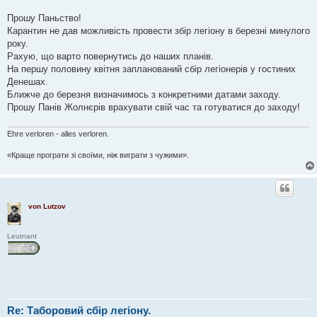
в
і
Прошу Паньство!
д
о
Карантин не дав можливість провести збір легіону в березні минулого
м
року.
л
е
Рахую, що варто повернутись до наших планів.
н
На першу половину квітня запланований сбір легіонерів у гостиних
н
я
Денешах.
Ближче до березня визначимось з конкретними датами заходу.
Прошу Панів Жолнєрів врахувати свій час та готуватися до заходу!
Ehre verloren - alles verloren.
«Краще програти зі своїми, ніж виграти з чужими».
von Lutzov
Leutnant
Re: Таборовий сбір легіону.