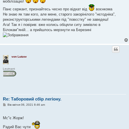
м
мобілізацію!
л
е
Панє сержант, признайтесь чесно про відкат від
воєнкома
н
Не знаю як там кого, але мене, старого закорінілого "нєгодніка",
н
я
реконструкторськими легендами під "повєстку" не заведеш!
Ага! Так я і повірив: вже колись обіцяли ситу зимівлю в
Білокам"яній... а прийшлось мерзнути на Березині
von Lutzov
Leutnant
Re: Таборовий сбір легіону.
П
Вів квітня 06, 2021 8:46 am
о
в
і
Мс"є Жорж!
д
о
м
Радий Вас чути
л