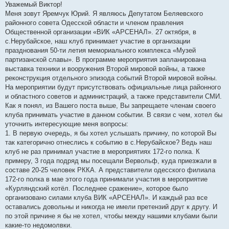
Уважемый Виктор!
д
о
Меня зовут Яремчук Юрий. Я являюсь Депутатом Беляевского
м
районного совета Одесской области и членом правления
л
е
Общественной организации «ВИК «АРСЕНАЛ». 27 октября, в
н
с.Нерубайское, наш клуб принимает участие в организации
н
я
празднования 50-ти летия мемориального комплекса «Музей
партизанской славы». В программе мероприятия запланирована
выставка техники и вооружения Второй мировой войны, а также
реконструкция отдельного эпизода событий Второй мировой войны.
На мероприятии будут присутствовать официальные лица районного
и областного советов и администраций, а также представители СМИ.
Как я понял, из Вашего поста выше, Вы запрещаете членам своего
клуба принимать участие в данном событии. В связи с чем, хотел бы
уточнить интересующие меня вопросы:
1. В первую очередь, я бы хотел услышать причину, по которой Вы
так категорично отнеслись к событию в с.Нерубайское? Ведь наш
клуб не раз принимал участие в мероприятиях 172-го полка. К
примеру, 3 года подряд мы посещали Вервольф, куда приезжали в
составе 20-25 человек РККА. А представители одесского филиала
172-го полка в мае этого года принимали участия в мероприятие
«Курляндский котёл. Последнее сражение», которое было
организовано силами клуба ВИК «АРСЕНАЛ». И каждый раз все
оставались довольны и никогда не имели претензий друг к другу. И
по этой причине я бы не хотел, чтобы между нашими клубами были
какие-то недомолвки.