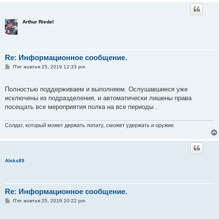
Arthur Riedel
Re: Информационное сообщение.
П
П'ят жовтня 25, 2019 12:33 pm
о
в
і
Полностью поддерживаем и выполняем. Ослушавшиеся уже
д
о
исключены из подразделения, и автоматически лишены права
м
посещать все мероприятия полка на все периоды .
л
е
н
Солдат, который может держать лопату, сможет удержать и оружие.
н
я
Aleks89
Re: Информационное сообщение.
П
П'ят жовтня 25, 2019 10:22 pm
о
в
і