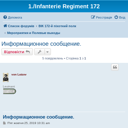
1./Infanterie Regiment 172
Допомога
Реєстрація
Вхід
Список форумів
ВІК 172-й піхотний полк
Мероприятия и Полевые выходы
Информационное сообщение.
Відповісти
5 повідомлень • Сторінка
1
з
1
von Lutzov
Leutnant
Информационное сообщение.
П
П'ят жовтня 25, 2019 10:31 am
о