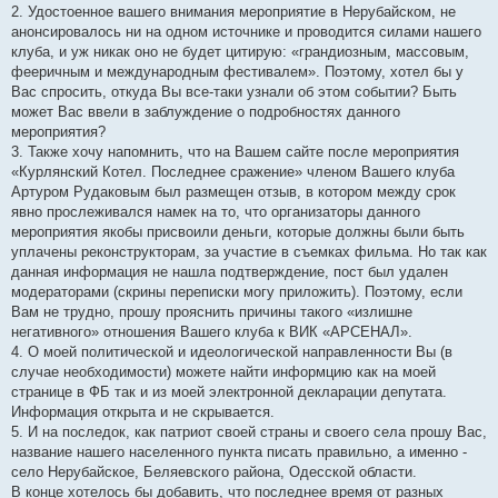
2. Удостоенное вашего внимания мероприятие в Нерубайском, не
анонсировалось ни на одном источнике и проводится силами нашего
клуба, и уж никак оно не будет цитирую: «грандиозным, массовым,
фееричным и международным фестивалем». Поэтому, хотел бы у
Вас спросить, откуда Вы все-таки узнали об этом событии? Быть
может Вас ввели в заблуждение о подробностях данного
мероприятия?
3. Также хочу напомнить, что на Вашем сайте после мероприятия
«Курлянский Котел. Последнее сражение» членом Вашего клуба
Артуром Рудаковым был размещен отзыв, в котором между срок
явно прослеживался намек на то, что организаторы данного
мероприятия якобы присвоили деньги, которые должны были быть
уплачены реконструкторам, за участие в съемках фильма. Но так как
данная информация не нашла подтверждение, пост был удален
модераторами (скрины переписки могу приложить). Поэтому, если
Вам не трудно, прошу прояснить причины такого «излишне
негативного» отношения Вашего клуба к ВИК «АРСЕНАЛ».
4. О моей политической и идеологической направленности Вы (в
случае необходимости) можете найти информцию как на моей
странице в ФБ так и из моей электронной декларации депутата.
Информация открыта и не скрывается.
5. И на последок, как патриот своей страны и своего села прошу Вас,
название нашего населенного пункта писать правильно, а именно -
село Нерубайское, Беляевского района, Одесской области.
В конце хотелось бы добавить, что последнее время от разных