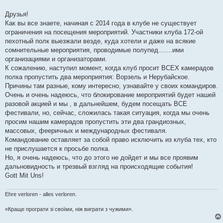
в
і
Друзья!
д
о
Как вы все знаете, начиная с 2014 года в клубе не существует
м
ограничения на посещения мероприятий. Участники клуба 172-ой
л
е
пехотный полк выезжали везде, куда хотели и даже на всякие
н
сомнительные мероприятия, проводимые полупед.......ими
н
я
организациями и организаторами.
К сожалению, наступил момент, когда клуб просит ВСЕХ камерадов
полка пропустить два мероприятия: Ворзель и Нерубайское.
Причины там разные, кому интересно, узнавайте у своих командиров.
Очень и очень надеюсь, что блокирование мероприятий будет нашей
разовой акцией и мы , в дальнейшем, будем посещать ВСЕ
фестивали, но, сейчас, сложилась такая ситуация, когда мы очень
просим нашим камерадов пропустить эти два грандиозных,
массовых, фееричных и международных фестиваля.
Командование оставляет за собой право исключить из клуба тех, кто
не прислушается к просьбе полка.
Но, я очень надеюсь, что до этого не дойдет и мы все проявим
дальновидность и трезвый взгляд на происходящие события!
Gott Mit Uns!
Ehre verloren - alles verloren.
«Краще програти зі своїми, ніж виграти з чужими».