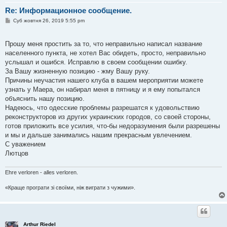
Re: Информационное сообщение.
П
Суб жовтня 26, 2019 5:55 pm
о
в
і
Прошу меня простить за то, что неправильно написал название
д
о
населенного пункта, не хотел Вас обидеть, просто, неправильно
м
услышал и ошибся. Исправлю в своем сообщении ошибку.
л
е
За Вашу жизненную позицию - жму Вашу руку.
н
Причины неучастия нашего клуба в вашем мероприятии можете
н
я
узнать у Маера, он набирал меня в пятницу и я ему попытался
объяснить нашу позицию.
Надеюсь, что одесские проблемы разрешатся к удовольствию
реконструкторов из других украинских городов, со своей стороны,
готов приложить все усилия, что-бы недоразумения были разрешены
и мы и дальше занимались нашим прекрасным увлечением.
С уважением
Лютцов
Ehre verloren - alles verloren.
«Краще програти зі своїми, ніж виграти з чужими».
Arthur Riedel