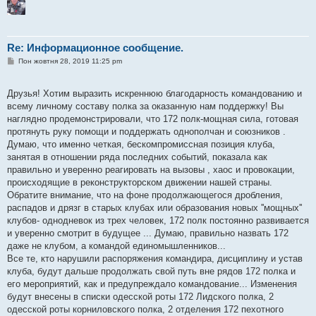
Re: Информационное сообщение.
П
Пон жовтня 28, 2019 11:25 pm
о
в
і
Друзья! Хотим выразить искреннюю благодарность командованию и
д
о
всему личному составу полка за оказанную нам поддержку! Вы
м
наглядно продемонстрировали, что 172 полк-мощная сила, готовая
л
е
протянуть руку помощи и поддержать однополчан и союзников .
н
Думаю, что именно четкая, бескомпромиссная позиция клуба,
н
я
занятая в отношении ряда последних событий, показала как
правильно и уверенно реагировать на вызовы , хаос и провокации,
происходящие в реконструкторском движении нашей страны.
Обратите внимание, что на фоне продолжающегося дробления,
распадов и дрязг в старых клубах или образования новых ''мощных''
клубов- однодневок из трех человек, 172 полк постоянно развивается
и уверенно смотрит в будущее ... Думаю, правильно назвать 172
даже не клубом, а командой единомышленников...
Все те, кто нарушили распоряжения командира, дисциплину и устав
клуба, будут дальше продолжать свой путь вне рядов 172 полка и
его мероприятий, как и предупреждало командование... Изменения
будут внесены в списки одесской роты 172 Лидского полка, 2
одесской роты корниловского полка, 2 отделения 172 пехотного