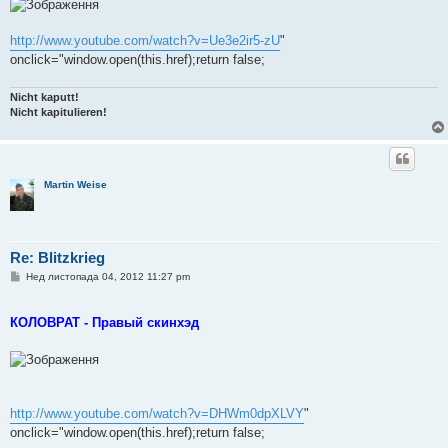
л
е
н
http://www.youtube.com/watch?v=Ue3e2ir5-zU
"
н
я
onclick="window.open(this.href);return false;
Nicht kaputt!
Nicht kapitulieren!
Martin Weise
Re: Blitzkrieg
П
Нед листопада 04, 2012 11:27 pm
о
в
і
КОЛОВРАТ - Правый скинхэд
д
о
м
л
е
н
н
я
http://www.youtube.com/watch?v=DHWm0dpXLVY
"
onclick="window.open(this.href);return false;