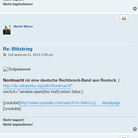
Nicht kapitulieren!
Martin Weise
Re: Blitzkrieg
П
Суб вересня 21, 2013 2:09 pm
о
в
і
д
о
м
Nordmacht
ist eine deutsche Rechtsrock-Band aus Rostock.
(
л
е
http://de.wikipedia.org/wiki/Nordmacht
"
н
onclick="window.open(this.href);return false;)
н
я
[youtube]
http://www.youtube.com/watch?v=0ekiczzj ... detailpage
[/youtube]
Nicht kaputt!
Nicht kapitulieren!