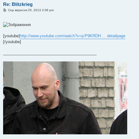
Re: Blitzkrieg
П
Сер вересня 25, 2013 2:06 pm
о
в
і
д
о
м
[youtube]
http://www.youtube.com/watch?v=jcP9KRDH ... detailpage
л
е
[/youtube]
н
н
я
___________________________________________