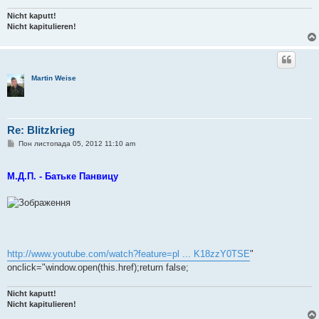
Nicht kaputt!
Nicht kapitulieren!
Martin Weise
Re: Blitzkrieg
П
Пон листопада 05, 2012 11:10 am
о
в
і
М.Д.П. - Батьке Панвицу
д
о
м
л
е
н
н
я
http://www.youtube.com/watch?feature=pl ... K18zzY0TSE
"
onclick="window.open(this.href);return false;
Nicht kaputt!
Nicht kapitulieren!