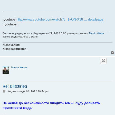
н
я
_________________________________
[youtube]
http://www.youtube.com/watch?v=1vON-X38 ... detailpage
[/youtube]
Востаннє редагувалось Нед вересня 22, 2013 3:08 pm користувачем
Martin Weise
,
всього редагувалось 2 разів.
Nicht kaputt!
Nicht kapitulieren!
Martin Weise
Re: Blitzkrieg
П
Нед листопада 04, 2012 10:44 pm
о
в
і
Не желая до бесконечности плодить темы, буду доливать
д
о
приятности сюда.
м
л