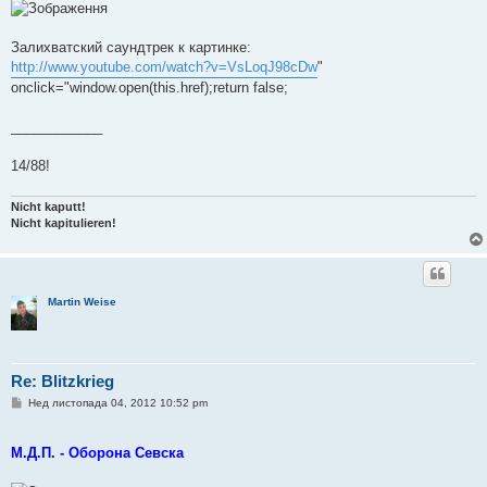
е
н
н
я
Залихватский саундтрек к картинке:
http://www.youtube.com/watch?v=VsLoqJ98cDw
"
onclick="window.open(this.href);return false;
____________
14/88!
Nicht kaputt!
Nicht kapitulieren!
Martin Weise
Re: Blitzkrieg
П
Нед листопада 04, 2012 10:52 pm
о
в
і
М.Д.П. - Оборона Севска
д
о
м