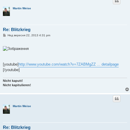
Martin Weise
Re: Blitzkrieg
П
Нед вересня 22, 2013 4:31 pm
о
в
і
д
о
м
л
е
[youtube]
http://www.youtube.com/watch?v=7ZABMgZZ ... detailpage
н
[/youtube]
н
я
Nicht kaputt!
Nicht kapitulieren!
Martin Weise
Re: Blitzkrieg