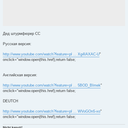
Дед штурмфюрер СС
Русская версия:
http://www.youtube.com/watch?feature=pl ... Xg4IAXAC-U
"
onclick="window.open(this.href);return false;
Английская версия:
http://www.youtube.com/watch?feature=pl ... 5BOD_BImek
"
onclick="window.open(this.href);return false;
DEUTCH
http://www.youtube.com/watch?feature=pl ... WVoGOn5-xo
"
onclick="window.open(this.href);return false;
Nicht kaputt!