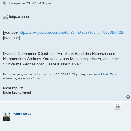
П
Пон вересня 23, 2013 4:36 pm
о
в
і
д
о
м
л
е
[youtube]
http://www.youtube.com/watch?v=hX7JsWc5 ... 7886DD7F2D
н
[/youtube]
н
я
Division Germania (DG) ist eine Ein-Mann-Band des Neonazis und
Hammerskins Andreas Koroschetz aus Mönchengladbach, der seine
Stücke mit wechselnden Gast-Musikern spielt.
Востаннє редагувалось Чет вересня 26, 2013 7:07 pm користувачем
Martin Weise
,
всього редагувалось 1 раз.
Nicht kaputt!
Nicht kapitulieren!
Martin Weise