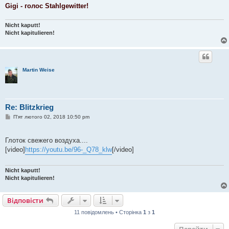
Gigi - голос Stahlgewitter!
Nicht kaputt!
Nicht kapitulieren!
Martin Weise
Re: Blitzkrieg
П
П'ят лютого 02, 2018 10:50 pm
о
в
і
Глоток свежего воздуха....
д
о
[video]
https://youtu.be/96-_Q78_klw
[/video]
м
л
е
Nicht kaputt!
н
Nicht kapitulieren!
н
я
Відповісти
11 повідомлень • Сторінка
1
з
1
Перейти