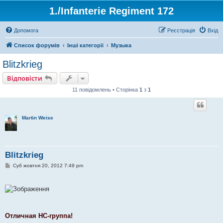
1./Infanterie Regiment 172
Допомога
Реєстрація
Вхід
Список форумів
Інші категорії
Музыка
Blitzkrieg
Відповісти
11 повідомлень • Сторінка
1
з
1
Martin Weise
Blitzkrieg
П
Суб жовтня 20, 2012 7:49 pm
о
в
і
д
о
м
л
е
Отличная НС-группа!
н