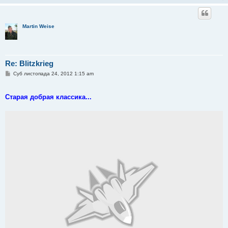
Martin Weise
Re: Blitzkrieg
П
Суб листопада 24, 2012 1:15 am
о
в
і
Старая добрая классика...
д
о
м
л
е
н
н
я