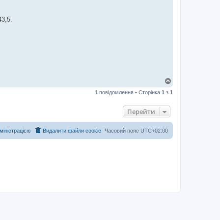
3,5.
Д
о
1 повідомлення • Сторінка
1
з
1
г
о
р
Перейти
и
дміністрацією
Видалити файли cookie
Часовий пояс
UTC+02:00