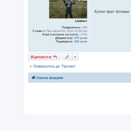
о
в
і
Купил брат ботинки 
д
о
м
Liebherr
л
е
Повідомлень:
348
н
З нами з:
Пон квітня 04, 2011 11:58 am
н
Клуб в котором состоите::
172ir
я
Дякував (ла):
305 разів
Подякували:
498 разів
Відповісти
Повернутись до “Прочее”
Список форумів