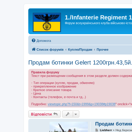
1./Infanterie Regiment 
Форум всеукраїнського клуба військово-істо
Допомога
Список форумів
Куплю/Продам
Прочее
Продам ботинки Gelert 1200грн.43,5й
Правила форуму
Текст при размещении сообщения в этом разделе должен содержа
- Тип операции (куплю, продам, обменяю)
- прикрепленное изображение
- Краткое описание товара
- Цена
- Контакты (телефон, е-почта и тд...)
Подробно:
viewtopic.php?f=150&t=1999&p=19038#p19038
" onclick="
Відповісти
Продам ботинки
П
Liebherr
»
Нед березн