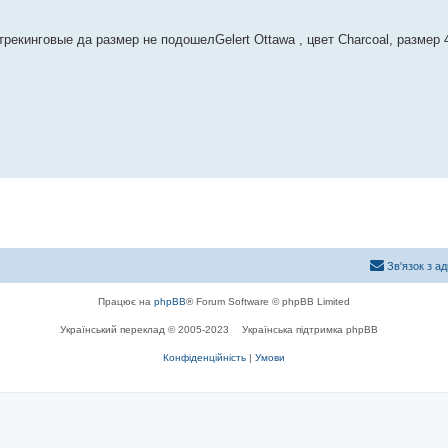
трекинговые да размер не подошелGelert Ottawa , цвет Charcoal, размер 4
Зв'язок з а
Працює на
phpBB
® Forum Software © phpBB Limited
Український переклад © 2005-2023
Українська підтримка phpBB
Конфіденційність
|
Умови