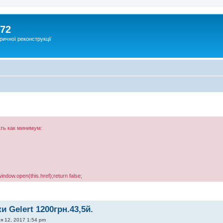
172
ричної реконструкції
.
ть как минимум:
window.open(this.href);return false;
 Gelert 1200грн.43,5й.
я 12, 2017 1:54 pm