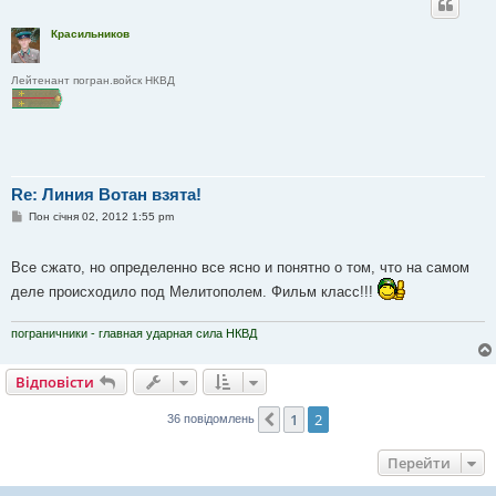
Красильников
Лейтенант погран.войск НКВД
Re: Линия Вотан взята!
П
Пон січня 02, 2012 1:55 pm
о
в
і
Все сжато, но определенно все ясно и понятно о том, что на самом
д
о
деле происходило под Мелитополем. Фильм класс!!!
м
л
е
пограничники - главная ударная сила НКВД
н
н
я
Відповісти
1
2
Поперед.
36 повідомлень
Перейти