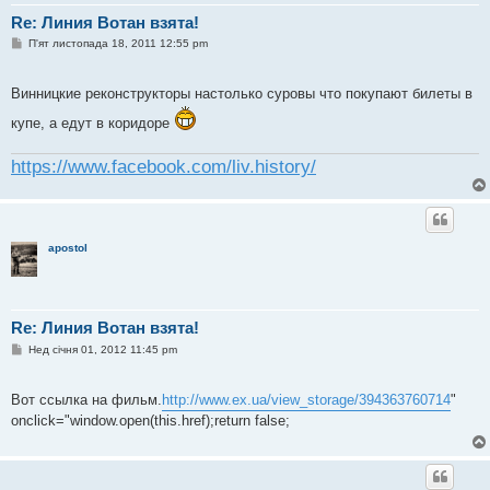
Re: Линия Вотан взята!
П
П'ят листопада 18, 2011 12:55 pm
о
в
і
Винницкие реконструкторы настолько суровы что покупают билеты в
д
о
купе, а едут в коридоре
м
л
е
н
https://www.facebook.com/liv.history/
н
я
apostol
Re: Линия Вотан взята!
П
Нед січня 01, 2012 11:45 pm
о
в
і
Вот ссылка на фильм.
http://www.ex.ua/view_storage/394363760714
"
д
о
onclick="window.open(this.href);return false;
м
л
е
н
н