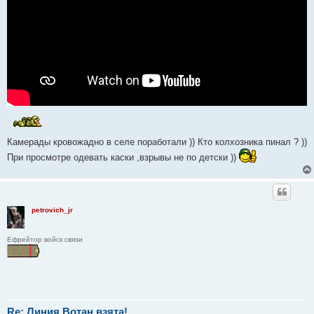
Камерады кровожадно в селе поработали )) Кто колхозника пинал ? ))
При просмотре одевать каски ,взрывы не по детски ))
petrovich_jr
Ефрейтор войск связи
Re: Линия Вотан взята!