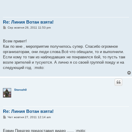
Re: Линия Вотан взята!
П
Сер жовтня 26, 2011 11:53 pm
о
в
і
Всем привет!
д
о
Как по мне , мероприятие получилось супер. Спасибо огромное
м
организаторам, они люди слова.Всё что обещали, то и выполнили.
л
е
Если кому то там из наблюдавших не понравился бой, то пусть там
н
возле зрителей и тусуются. А лично я со своей группой поеду и на
н
я
следующий год. :moto:
Storozh0
Re: Линия Вотан взята!
П
Чет жовтня 27, 2011 12:14 am
о
в
і
Ервин Предгер предоставил видео ...... :moto:
д