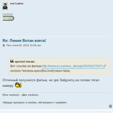
я
von Lutzov
Leutnant
Re: Линия Вотан взята!
П
Пон січня 02, 2012 11:06 am
о
в
і
д
о
apostol писав:
м
Вот ссылка на фильм.
http://www.ex.ua/view_storage/394363760714
"
л
е
onclick="window.open(this.href);return false;
н
н
я
Отличный получился фильм, не зря Зейдлитц на голове тягал
камеру.
Ehre verloren - alles verloren.
«Краще програти зі своїми, ніж виграти з чужими».