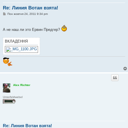
Re: Линия Вотан взята!
П
Пон жовтня 24, 2011 9:34 pm
о
в
і
д
А не наш ли это Ервин Предгер?
о
м
л
ВКЛАДЕННЯ
е
н
н
я
Alex Richter
Unterfeldwebel
Re: Линия Вотан взята!