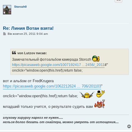
я
Storozh0
Re: Линия Вотан взята!
П
Вів жовтня 25, 2011 9:04 am
о
в
і
д
о
von Lutzov писав:
м
л
Замечательный фотоальбом камерада Storozh
е
https://picasaweb.google.com/1007192417 ... 2456/_2011
#"
н
н
onclick="window.open(this.href);return false;
я
вот и альбом от FredKrugera
https://picasaweb.google.com/1062212624 ... 706/201103
"
onclick="window.open(this.href);return false;
младший только учится, о результате судить вам
глухому хирургу наркоз не нужен.....
нельзя долго бегать от снайпера, можно умереть от истощения....