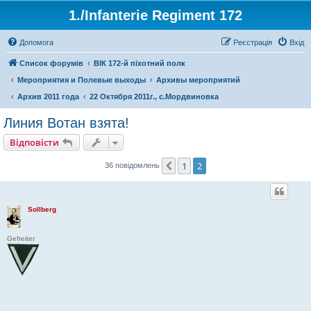
1./Infanterie Regiment 172
Допомога
Реєстрація
Вхід
Список форумів
ВІК 172-й піхотний полк
Мероприятия и Полевые выходы
Архивы мероприятий
Архив 2011 года
22 Октября 2011г., с.Мордвиновка
Линия Вотан взята!
Відповісти
1
2
Поперед.
36 повідомлень
Sollberg
Gefreiter