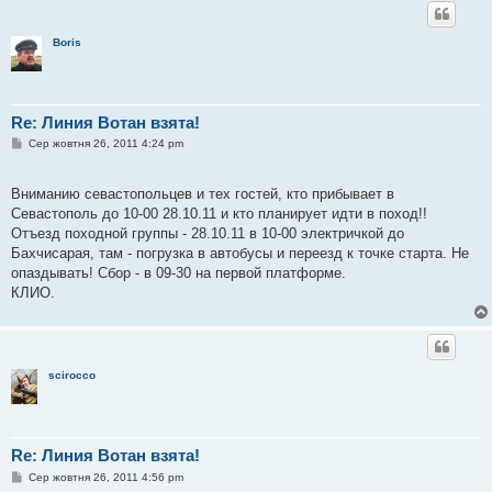
Boris
Re: Линия Вотан взята!
П
Сер жовтня 26, 2011 4:24 pm
о
в
і
Вниманию севастопольцев и тех гостей, кто прибывает в
д
о
Севастополь до 10-00 28.10.11 и кто планирует идти в поход!!
м
Отъезд походной группы - 28.10.11 в 10-00 электричкой до
л
е
Бахчисарая, там - погрузка в автобусы и переезд к точке старта. Не
н
опаздывать! Сбор - в 09-30 на первой платформе.
н
я
КЛИО.
scirocco
Re: Линия Вотан взята!
П
Сер жовтня 26, 2011 4:56 pm
о