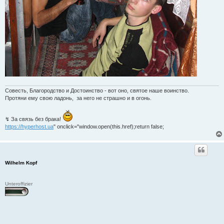
Совесть, Благородство и Достоинство - вот оно, святое наше воинство.
Протяни ему свою ладонь, за него не страшно и в огонь.
↯ За связь без брака!
https://hyperhost.ua
" onclick="window.open(this.href);return false;
Wilhelm Kopf
Unteroffizier