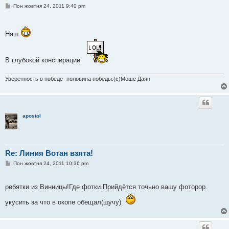
П
Пон жовтня 24, 2011 9:40 pm
о
в
і
д
Наш
о
м
л
е
В глубокой конспирации
н
н
я
Уверенность в победе- половина победы.(с)Моше Даян
apostol
Re: Линия Вотан взята!
П
Пон жовтня 24, 2011 10:36 pm
о
в
і
ребятки из Винницы!Где фотки.Прийдётся точьно вашу фоторор.
д
о
м
укусить за что в окопе обещал(шучу)
л
е
н
н