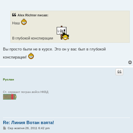
в
і
д
о
Alex Richter писав:
м
л
Наш
е
н
н
я
В глубокой конспирации
Вы просто были не в курсе. Это он у вас был в глубокой
конспирации!
Руслан
Ст. сержант погран.войск НКВД
Re: Линия Вотан взята!
П
Сер жовтня 26, 2011 6:42 pm
о