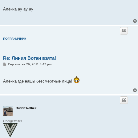
в
і
Алёнка ау ау ау
д
о
м
л
е
н
н
я
ПОГРАНИЧНИК
Re: Линия Вотан взята!
П
Сер жовтня 26, 2011 8:47 pm
о
в
і
д
Алёнка где нашы безсмертные лица!
о
м
л
е
н
н
я
Rudolf Notbek
Obergefreiter