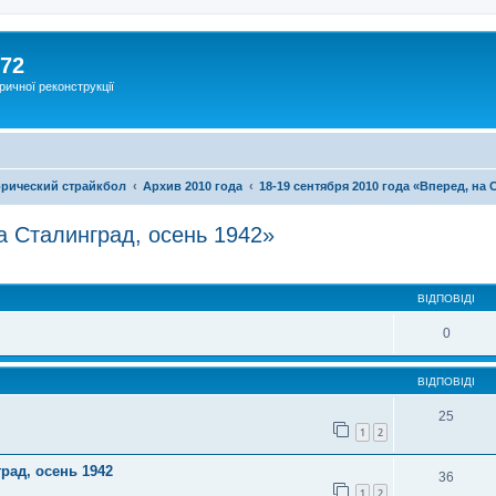
172
ричної реконструкції
рический страйкбол
Архив 2010 года
18-19 сентября 2010 года «Вперед, на 
а Сталинград, осень 1942»
ВІДПОВІДІ
0
ВІДПОВІДІ
25
1
2
град, осень 1942
36
1
2