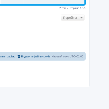
2 тем • Сторінка
1
з
1
Перейти
дміністрацією
Видалити файли cookie
Часовий пояс
UTC+02:00