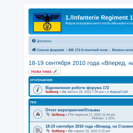
1./Infanterie Regiment 
Форум всеукраїнського клуба військово-істо
Допомога
Список форумів
ВІК 172-й піхотний полк
Военно-исто
18-19 сентября 2010 года «Вперед, н
Нова тема
ОГОЛОШЕННЯ
Відновлення роботи форума 172
Sollberg
»
Вів лютого 28, 2023 7:39 pm
» в
Форум/Сайт
ТЕМ
Отчет мероприятия/Отзывы
Sollberg
»
П'ят вересня 17, 2010 11:44 pm
Рейтинг: 1.31%
18-19 сентября 2010 года «Вперед, на Сталин
Sollberg
»
Вів серпня 10, 2010 3:10 pm