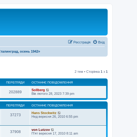
Реєстрація
Вхід
Сталинград, осень 1942»
2 тем • Сторінка
1
з
1
ПЕРЕГЛЯДИ
ОСТАННЄ ПОВІДОМЛЕННЯ
Sollberg
202889
Вів лютого 28, 2023 7:39 pm
ПЕРЕГЛЯДИ
ОСТАННЄ ПОВІДОМЛЕННЯ
Hans Stockwitz
37273
Нед вересня 26, 2010 6:55 pm
von Lutzov
37908
П'ят вересня 17, 2010 8:11 am