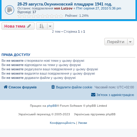
28-29 августа.Окуниновский плацдарм 1941 год.
Останнє повідомлення
von Lutzov
«
П'ят серпня 27, 2010 5:36 pm
Відповіді:
17
Рейтинг: 1.24%
Нова тема
2 тем • Сторінка
1
з
1
Перейти
ПРАВА ДОСТУПУ
Ви
не можете
створювати нові теми у цьому форумі
Ви
не можете
відповідати на теми у цьому форумі
Ви
не можете
редагувати ваші повідомлення у цьому форумі
Ви
не можете
видаляти ваші повідомлення у цьому форумі
Ви
не можете
додавати файли у цьому форумі
Список форумів
Видалити файли cookie
Часовий пояс
UTC+02:00
Зв'язок з адміністрацією
Працює на
phpBB
® Forum Software © phpBB Limited
Український переклад © 2005-2023
Українська підтримка phpBB
Конфіденційність
|
Умови