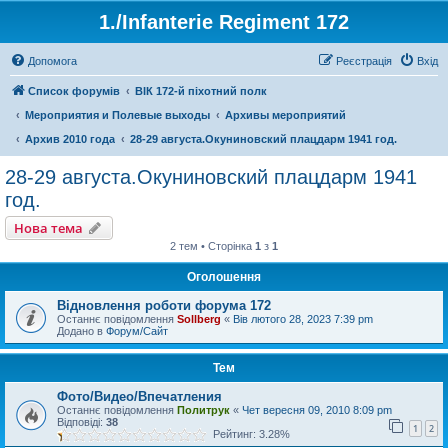
1./Infanterie Regiment 172
Допомога
Реєстрація
Вхід
Список форумів
ВІК 172-й піхотний полк
Мероприятия и Полевые выходы
Архивы мероприятий
Архив 2010 года
28-29 августа.Окуниновский плацдарм 1941 год.
28-29 августа.Окуниновский плацдарм 1941
год.
Нова тема
2 тем • Сторінка
1
з
1
Оголошення
Відновлення роботи форума 172
Останнє повідомлення
Sollberg
«
Вів лютого 28, 2023 7:39 pm
Додано в
Форум/Сайт
Тем
Фото/Видео/Впечатления
Останнє повідомлення
Политрук
«
Чет вересня 09, 2010 8:09 pm
Відповіді:
38
1
2
Рейтинг: 3.28%