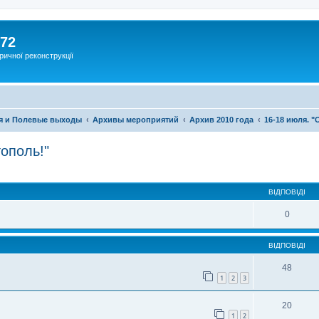
172
ричної реконструкції
я и Полевые выходы
Архивы мероприятий
Архив 2010 года
16-18 июля. "
тополь!"
ВІДПОВІДІ
0
ВІДПОВІДІ
48
1
2
3
20
1
2