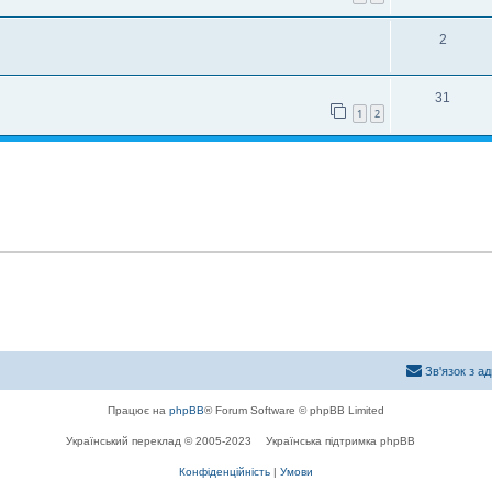
2
31
1
2
Зв'язок з а
Працює на
phpBB
® Forum Software © phpBB Limited
Український переклад © 2005-2023
Українська підтримка phpBB
Конфіденційність
|
Умови