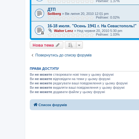
Рейтинг: 1.37%
ДТП
Sollberg
»
Вів липня 20, 2010 12:01 pm
Рейтинг: 0.02%
16-18 июля. "Осень 1941 г. На Севастополь!"
Walter Lenz
»
Нед червня 20, 2010 5:30 pm
Рейтинг: 1.03%
Нова тема
Повернутись до списку форумів
ПРАВА ДОСТУПУ
Ви
не можете
створювати нові теми у цьому форумі
Ви
не можете
відповідати на теми у цьому форумі
Ви
не можете
редагувати ваші повідомлення у цьому форумі
Ви
не можете
видаляти ваші повідомлення у цьому форумі
Ви
не можете
додавати файли у цьому форумі
Список форумів