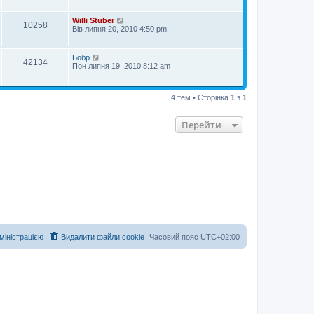
Willi Stuber
10258
Вів липня 20, 2010 4:50 pm
Бобр
42134
Пон липня 19, 2010 8:12 am
4 тем • Сторінка
1
з
1
Перейти
дміністрацією
Видалити файли cookie
Часовий пояс
UTC+02:00