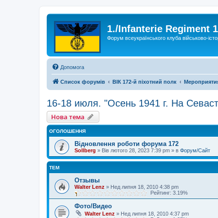
1./Infanterie Regiment 
Форум всеукраїнського клуба військово-істо
Допомога
Список форумів
ВІК 172-й піхотний полк
Мероприяти
16-18 июля. "Осень 1941 г. На Севас
Нова тема
ОГОЛОШЕННЯ
Відновлення роботи форума 172
Sollberg
»
Вів лютого 28, 2023 7:39 pm
» в
Форум/Сайт
ТЕМ
Отзывы
Walter Lenz
»
Нед липня 18, 2010 4:38 pm
Рейтинг: 3.19%
Фото/Видео
Walter Lenz
»
Нед липня 18, 2010 4:37 pm