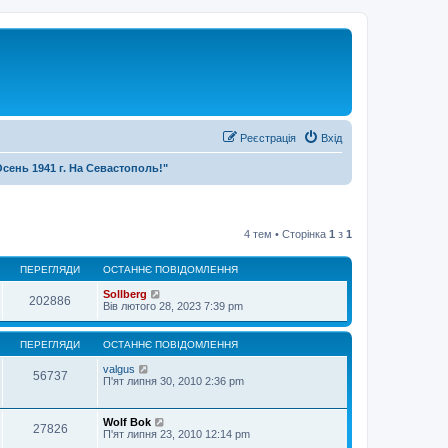
Реєстрація
Вхід
Осень 1941 г. На Севастополь!"
4 тем • Сторінка
1
з
1
ПЕРЕГЛЯДИ
ОСТАННЄ ПОВІДОМЛЕННЯ
Sollberg
202886
Вів лютого 28, 2023 7:39 pm
ПЕРЕГЛЯДИ
ОСТАННЄ ПОВІДОМЛЕННЯ
valgus
56737
П'ят липня 30, 2010 2:36 pm
Wolf Bok
27826
П'ят липня 23, 2010 12:14 pm