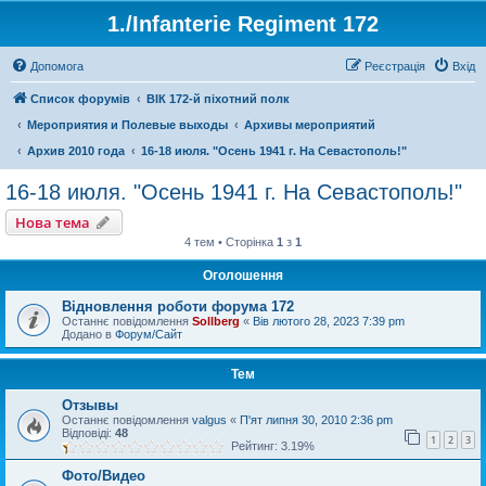
1./Infanterie Regiment 172
Допомога
Реєстрація
Вхід
Список форумів
ВІК 172-й піхотний полк
Мероприятия и Полевые выходы
Архивы мероприятий
Архив 2010 года
16-18 июля. "Осень 1941 г. На Севастополь!"
16-18 июля. "Осень 1941 г. На Севастополь!"
Нова тема
4 тем • Сторінка
1
з
1
Оголошення
Відновлення роботи форума 172
Останнє повідомлення
Sollberg
«
Вів лютого 28, 2023 7:39 pm
Додано в
Форум/Сайт
Тем
Отзывы
Останнє повідомлення
valgus
«
П'ят липня 30, 2010 2:36 pm
Відповіді:
48
1
2
3
Рейтинг: 3.19%
Фото/Видео