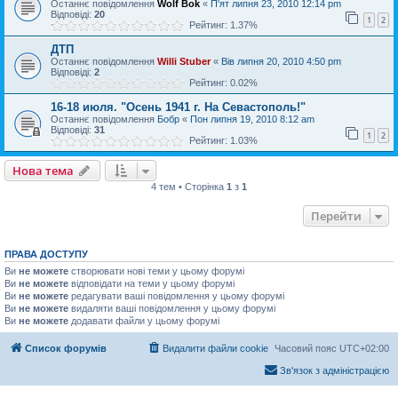
Останнє повідомлення
Wolf Bok
«
П'ят липня 23, 2010 12:14 pm
Відповіді:
20
1
2
Рейтинг: 1.37%
ДТП
Останнє повідомлення
Willi Stuber
«
Вів липня 20, 2010 4:50 pm
Відповіді:
2
Рейтинг: 0.02%
16-18 июля. "Осень 1941 г. На Севастополь!"
Останнє повідомлення
Бобр
«
Пон липня 19, 2010 8:12 am
Відповіді:
31
1
2
Рейтинг: 1.03%
Нова тема
4 тем • Сторінка
1
з
1
Перейти
ПРАВА ДОСТУПУ
Ви
не можете
створювати нові теми у цьому форумі
Ви
не можете
відповідати на теми у цьому форумі
Ви
не можете
редагувати ваші повідомлення у цьому форумі
Ви
не можете
видаляти ваші повідомлення у цьому форумі
Ви
не можете
додавати файли у цьому форумі
Список форумів
Видалити файли cookie
Часовий пояс
UTC+02:00
Зв'язок з адміністрацією