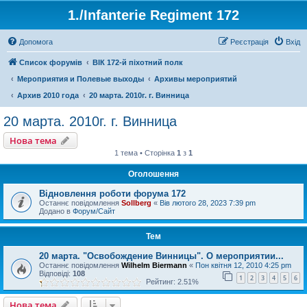
1./Infanterie Regiment 172
Допомога
Реєстрація
Вхід
Список форумів
ВІК 172-й піхотний полк
Мероприятия и Полевые выходы
Архивы мероприятий
Архив 2010 года
20 марта. 2010г. г. Винница
20 марта. 2010г. г. Винница
Нова тема
1 тема • Сторінка
1
з
1
Оголошення
Відновлення роботи форума 172
Останнє повідомлення
Sollberg
«
Вів лютого 28, 2023 7:39 pm
Додано в
Форум/Сайт
Тем
20 марта. "Освобождение Винницы". О мероприятии...
Останнє повідомлення
Wilhelm Biermann
«
Пон квітня 12, 2010 4:25 pm
Відповіді:
108
1
2
3
4
5
6
Рейтинг: 2.51%
Нова тема