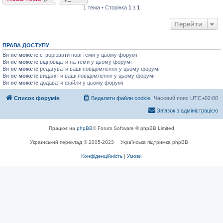
1 тема • Сторінка
1
з
1
Перейти
ПРАВА ДОСТУПУ
Ви
не можете
створювати нові теми у цьому форумі
Ви
не можете
відповідати на теми у цьому форумі
Ви
не можете
редагувати ваші повідомлення у цьому форумі
Ви
не можете
видаляти ваші повідомлення у цьому форумі
Ви
не можете
додавати файли у цьому форумі
Список форумів
Видалити файли cookie
Часовий пояс
UTC+02:00
Зв'язок з адміністрацією
Працює на
phpBB
® Forum Software © phpBB Limited
Український переклад © 2005-2023
Українська підтримка phpBB
Конфіденційність
|
Умови