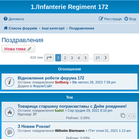
1./Infanterie Regiment 172
Допомога
Реєстрація
Вхід
Список форумів
Інші категорії
Поздравления
Поздравления
Нова тема
Сторінка
1
з
21
1
2
3
4
5
21
Далі
616 тем
…
Оголошення
Відновлення роботи форума 172
Останнє повідомлення
Sollberg
«
Вів лютого 28, 2023 7:39 pm
Додано в
Форум/Сайт
Тем
Товарища старшину погранзаставы с Днём рождения!
Останнє повідомлення
kadet
«
Сер грудня 29, 2021 8:10 pm
Відповіді:
37
1
2
Рейтинг: 0.09%
З Новим Роком!
Останнє повідомлення
Wilhelm Biermann
«
П'ят січня 01, 2021 1:13 am
Рейтинг: 0.09%