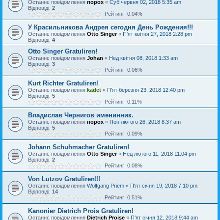
Останнє повідомлення
порох
«
Суб червня 02, 2018 5:35 am
Відповіді:
2
Рейтинг: 0.04%
У Красильникова Андрея сегодня День Рождения!!!
Останнє повідомлення
Otto Singer
«
П'ят квітня 27, 2018 2:28 pm
Відповіді:
4
Otto Singer Gratuliren!
Останнє повідомлення
Johan
«
Нед квітня 08, 2018 1:33 am
Відповіді:
3
Рейтинг: 0.06%
Kurt Richter Gratuliren!
Останнє повідомлення
kadet
«
П'ят березня 23, 2018 12:40 pm
Відповіді:
5
Рейтинг: 0.11%
Владислав Чернигов именинник.
Останнє повідомлення
порох
«
Пон лютого 26, 2018 8:37 am
Відповіді:
5
Рейтинг: 0.09%
Johann Schuhmacher Gratuliren!
Останнє повідомлення
Otto Singer
«
Нед лютого 11, 2018 11:04 pm
Відповіді:
2
Рейтинг: 0.08%
Von Lutzov Gratuliren!!!
Останнє повідомлення
Wolfgang Priem
«
П'ят січня 19, 2018 7:10 pm
Відповіді:
14
Рейтинг: 0.51%
Kanonier Dietrich Prois Gratuliren!
Останнє повідомлення
Dietrich Proise
«
П'ят січня 12, 2018 9:44 am