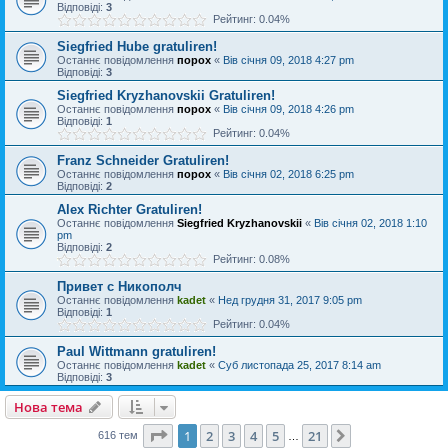
Відповіді:
3
Рейтинг: 0.04%
Siegfried Hube gratuliren!
Останнє повідомлення
порох
«
Вів січня 09, 2018 4:27 pm
Відповіді:
3
Siegfried Kryzhanovskii Gratuliren!
Останнє повідомлення
порох
«
Вів січня 09, 2018 4:26 pm
Відповіді:
1
Рейтинг: 0.04%
Franz Schneider Gratuliren!
Останнє повідомлення
порох
«
Вів січня 02, 2018 6:25 pm
Відповіді:
2
Alex Richter Gratuliren!
Останнє повідомлення
Siegfried Kryzhanovskii
«
Вів січня 02, 2018 1:10
pm
Відповіді:
2
Рейтинг: 0.08%
Привет с Никополч
Останнє повідомлення
kadet
«
Нед грудня 31, 2017 9:05 pm
Відповіді:
1
Рейтинг: 0.04%
Paul Wittmann gratuliren!
Останнє повідомлення
kadet
«
Суб листопада 25, 2017 8:14 am
Відповіді:
3
Нова тема
Сторінка
1
з
21
1
2
3
4
5
21
Далі
616 тем
…