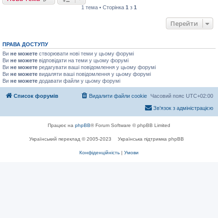
1 тема • Сторінка
1
з
1
Перейти
ПРАВА ДОСТУПУ
Ви
не можете
створювати нові теми у цьому форумі
Ви
не можете
відповідати на теми у цьому форумі
Ви
не можете
редагувати ваші повідомлення у цьому форумі
Ви
не можете
видаляти ваші повідомлення у цьому форумі
Ви
не можете
додавати файли у цьому форумі
Список форумів
Видалити файли cookie
Часовий пояс
UTC+02:00
Зв'язок з адміністрацією
Працює на
phpBB
® Forum Software © phpBB Limited
Український переклад © 2005-2023
Українська підтримка phpBB
Конфіденційність
|
Умови