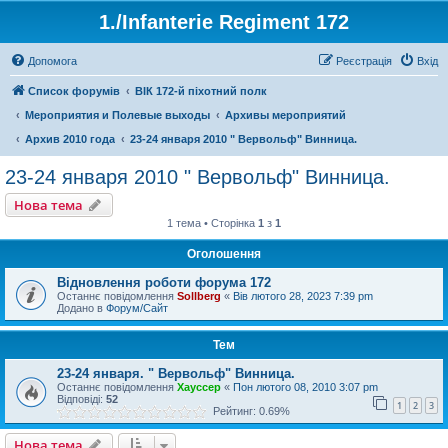
1./Infanterie Regiment 172
Допомога
Реєстрація
Вхід
Список форумів
ВІК 172-й піхотний полк
Мероприятия и Полевые выходы
Архивы мероприятий
Архив 2010 года
23-24 января 2010 " Вервольф" Винница.
23-24 января 2010 " Вервольф" Винница.
Нова тема
1 тема • Сторінка
1
з
1
Оголошення
Відновлення роботи форума 172
Останнє повідомлення
Sollberg
«
Вів лютого 28, 2023 7:39 pm
Додано в
Форум/Сайт
Тем
23-24 января. " Вервольф" Винница.
Останнє повідомлення
Хауссер
«
Пон лютого 08, 2010 3:07 pm
Відповіді:
52
1
2
3
Рейтинг: 0.69%
Нова тема