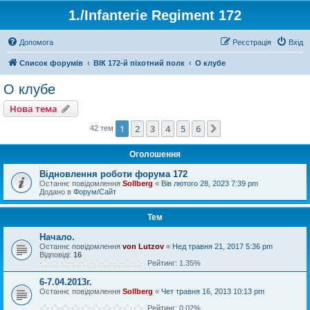
1./Infanterie Regiment 172
Допомога
Реєстрація
Вхід
Список форумів
ВІК 172-й піхотний полк
О клубе
О клубе
Нова тема
1
2
3
4
5
6
Далі
42 тем
Оголошення
Відновлення роботи форума 172
Останнє повідомлення
Sollberg
«
Вів лютого 28, 2023 7:39 pm
Додано в
Форум/Сайт
Тем
Начало.
Останнє повідомлення
von Lutzov
«
Нед травня 21, 2017 5:36 pm
Відповіді:
16
Рейтинг: 1.35%
6-7.04.2013г.
Останнє повідомлення
Sollberg
«
Чет травня 16, 2013 10:13 pm
Рейтинг: 0.02%