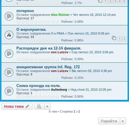
1
2
3
4
5
Рейтинг: 2.7%
потеряно
Останнє повідомлення
Alex Richter
«
Чет лютого 18, 2010 12:14 pm
Відповіді:
17
Рейтинг: 0.08%
О мероприятии.
Останнє повідомлення
Л-н РККА
«
Пон лютого 15, 2010 9:08 pm
Відповіді:
33
1
2
Рейтинг: 0.88%
Распорядок дня на 12-14 февраля.
Останнє повідомлення
von Lutzov
«
Сер лютого 10, 2010 3:06 pm
Рейтинг: 0.09%
инициативная группа Inf. Reg. 172
Останнє повідомлення
von Lutzov
«
Вів лютого 09, 2010 4:38 pm
Відповіді:
9
Рейтинг: 0.15%
Схема проезда на поле.
Останнє повідомлення
Aufenberg
«
Нед січня 31, 2010 10:05 pm
Відповіді:
1
Рейтинг: 0.06%
Нова тема
6 тем • Сторінка
1
з
1
Перейти