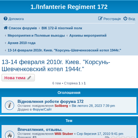
1./Infanterie Regiment 172
Допомога
Реєстрація
Вхід
Список форумів
ВІК 172-й піхотний полк
Мероприятия и Полевые выходы
Архивы мероприятий
Архив 2010 года
13-14 февраля 2010г. Киев. "Корсунь-Шевченковский котел 1944г."
13-14 февраля 2010г. Киев. "Корсунь-
Шевченковский котел 1944г."
Нова тема
6 тем • Сторінка
1
з
1
Оголошення
Відновлення роботи форума 172
Останнє повідомлення
Sollberg
«
Вів лютого 28, 2023 7:39 pm
Додано в
Форум/Сайт
Тем
Впечатления, отзывы.
Останнє повідомлення
Willi Stuber
«
Сер березня 17, 2010 9:41 pm
Відповіді:
83