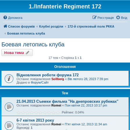
1./Infanterie Regiment 172
Допомога
Реєстрація
Вхід
Список форумів
Клубні розділи
172-й стрелковый полк РККА
Боевая летопись клуба
Боевая летопись клуба
Нова тема
17 тем • Сторінка
1
з
1
Оголошення
Відновлення роботи форума 172
Останнє повідомлення
Sollberg
«
Вів лютого 28, 2023 7:39 pm
Додано в
Форум/Сайт
Тем
21.04.2013 Съемки фильма "На днепровских рубежах"
Останнє повідомлення
Romei
«
Пон квітня 22, 2013 10:17 pm
Рейтинг: 0.04%
6-7 квітня 2013 року
Останнє повідомлення
Romei
«
П'ят квітня 12, 2013 11:34 am
Відповіді:
1