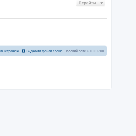
Перейти
дміністрацією
Видалити файли cookie
Часовий пояс
UTC+02:00