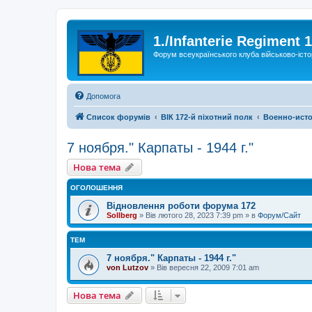
1./Infanterie Regiment 
Форум всеукраїнського клуба військово-істо
Допомога
Список форумів
ВІК 172-й піхотний полк
Военно-исто
7 ноября." Карпаты - 1944 г."
Нова тема
ОГОЛОШЕННЯ
Відновлення роботи форума 172
Sollberg
»
Вів лютого 28, 2023 7:39 pm
» в
Форум/Сайт
ТЕМ
7 ноября." Карпаты - 1944 г."
von Lutzov
»
Вів вересня 22, 2009 7:01 am
Нова тема