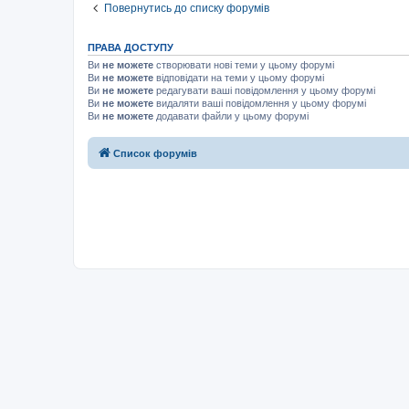
Повернутись до списку форумів
ПРАВА ДОСТУПУ
Ви
не можете
створювати нові теми у цьому форумі
Ви
не можете
відповідати на теми у цьому форумі
Ви
не можете
редагувати ваші повідомлення у цьому форумі
Ви
не можете
видаляти ваші повідомлення у цьому форумі
Ви
не можете
додавати файли у цьому форумі
Список форумів