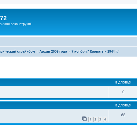
172
ричної реконструкції
рический страйкбол
Архив 2009 года
7 ноября." Карпаты - 1944 г."
ВІДПОВІДІ
0
ВІДПОВІДІ
68
1
2
3
4