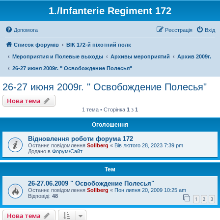
1./Infanterie Regiment 172
Допомога
Реєстрація
Вхід
Список форумів
ВІК 172-й піхотний полк
Мероприятия и Полевые выходы
Архивы мероприятий
Архив 2009г.
26-27 июня 2009г. " Освобождение Полесья"
26-27 июня 2009г. " Освобождение Полесья"
Нова тема
1 тема • Сторінка
1
з
1
Оголошення
Відновлення роботи форума 172
Останнє повідомлення
Sollberg
«
Вів лютого 28, 2023 7:39 pm
Додано в
Форум/Сайт
Тем
26-27.06.2009 " Освобождение Полесья"
Останнє повідомлення
Sollberg
«
Пон липня 20, 2009 10:25 am
Відповіді:
48
1
2
3
Нова тема