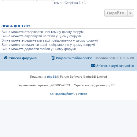
1 тема • Сторінка
1
з
1
Перейти
ПРАВА ДОСТУПУ
Ви
не можете
створювати нові теми у цьому форумі
Ви
не можете
відповідати на теми у цьому форумі
Ви
не можете
редагувати ваші повідомлення у цьому форумі
Ви
не можете
видаляти ваші повідомлення у цьому форумі
Ви
не можете
додавати файли у цьому форумі
Список форумів
Видалити файли cookie
Часовий пояс
UTC+02:00
Зв'язок з адміністрацією
Працює на
phpBB
® Forum Software © phpBB Limited
Український переклад © 2005-2023
Українська підтримка phpBB
Конфіденційність
|
Умови