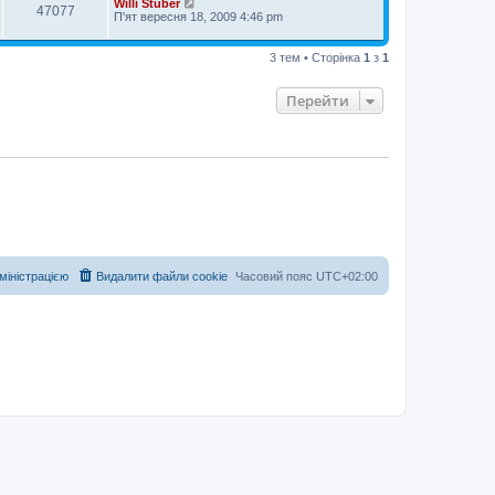
Willi Stuber
47077
П'ят вересня 18, 2009 4:46 pm
3 тем • Сторінка
1
з
1
Перейти
дміністрацією
Видалити файли cookie
Часовий пояс
UTC+02:00