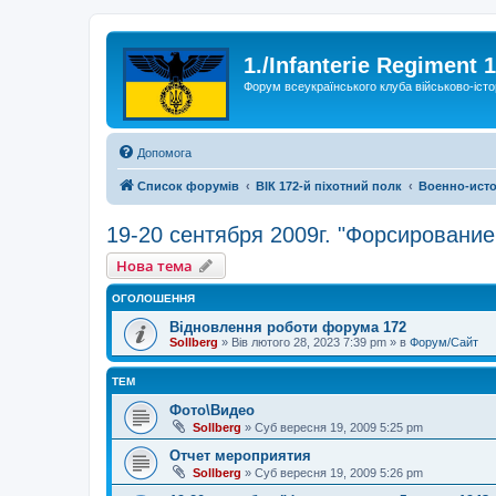
1./Infanterie Regiment 
Форум всеукраїнського клуба військово-істо
Допомога
Список форумів
ВІК 172-й піхотний полк
Военно-исто
19-20 сентября 2009г. "Форсирование
Нова тема
ОГОЛОШЕННЯ
Відновлення роботи форума 172
Sollberg
»
Вів лютого 28, 2023 7:39 pm
» в
Форум/Сайт
ТЕМ
Фото\Видео
Sollberg
»
Суб вересня 19, 2009 5:25 pm
Отчет мероприятия
Sollberg
»
Суб вересня 19, 2009 5:26 pm