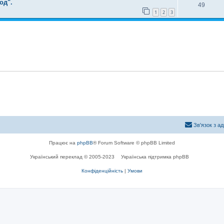
од".
49
1
2
3
Зв'язок з а
Працює на
phpBB
® Forum Software © phpBB Limited
Український переклад © 2005-2023
Українська підтримка phpBB
Конфіденційність
|
Умови