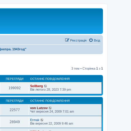
Реєстрація
Вхід
Днепра. 1943год"
3 тем • Сторінка
1
з
1
ПЕРЕГЛЯДИ
ОСТАННЄ ПОВІДОМЛЕННЯ
Sollberg
199092
Вів лютого 28, 2023 7:39 pm
ПЕРЕГЛЯДИ
ОСТАННЄ ПОВІДОМЛЕННЯ
von Lutzov
22577
Чет вересня 24, 2009 7:01 am
Ermak
28949
Вів вересня 22, 2009 9:46 am