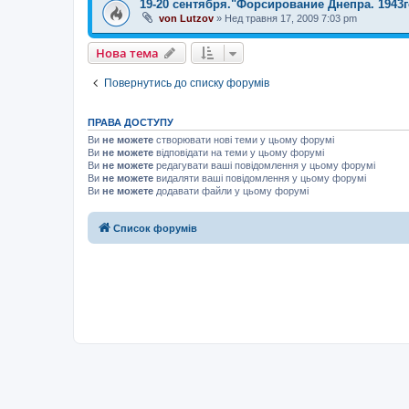
19-20 сентября."Форсирование Днепра. 1943г
von Lutzov
»
Нед травня 17, 2009 7:03 pm
Нова тема
Повернутись до списку форумів
ПРАВА ДОСТУПУ
Ви
не можете
створювати нові теми у цьому форумі
Ви
не можете
відповідати на теми у цьому форумі
Ви
не можете
редагувати ваші повідомлення у цьому форумі
Ви
не можете
видаляти ваші повідомлення у цьому форумі
Ви
не можете
додавати файли у цьому форумі
Список форумів