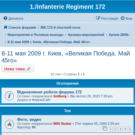
1./Infanterie Regiment 172
Допомога
Реєстрація
Вхід
Список форумів
ВІК 172-й піхотний полк
Мероприятия и Полевые выходы
Архивы мероприятий
Архив 2009г.
8-11 мая 2009 г. Киев, «Великая Победа. Май 45го»
8-11 мая 2009 г. Киев, «Великая Победа. Май
45го»
Нова тема
10 тем • Сторінка
1
з
1
Оголошення
Відновлення роботи форума 172
Останнє повідомлення
Sollberg
«
Вів лютого 28, 2023 7:39 pm
Додано в
Форум/Сайт
Тем
Фото, видео
Останнє повідомлення
Willi Stuber
«
П'ят червня 05, 2009 2:59 pm
Відповіді:
86
1
2
3
4
5