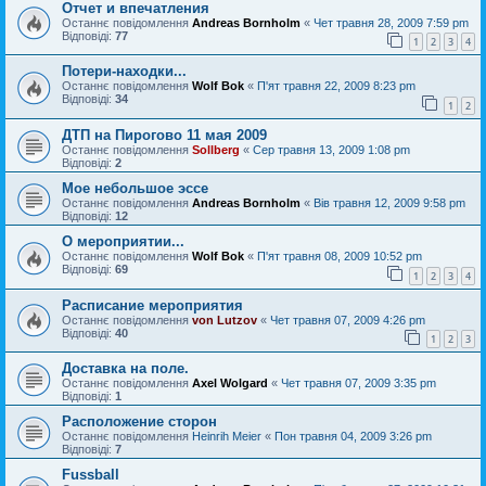
Отчет и впечатления
Останнє повідомлення
Andreas Bornholm
«
Чет травня 28, 2009 7:59 pm
Відповіді:
77
1
2
3
4
Потери-находки...
Останнє повідомлення
Wolf Bok
«
П'ят травня 22, 2009 8:23 pm
Відповіді:
34
1
2
ДТП на Пирогово 11 мая 2009
Останнє повідомлення
Sollberg
«
Сер травня 13, 2009 1:08 pm
Відповіді:
2
Мое небольшое эссе
Останнє повідомлення
Andreas Bornholm
«
Вів травня 12, 2009 9:58 pm
Відповіді:
12
О мероприятии...
Останнє повідомлення
Wolf Bok
«
П'ят травня 08, 2009 10:52 pm
Відповіді:
69
1
2
3
4
Расписание мероприятия
Останнє повідомлення
von Lutzov
«
Чет травня 07, 2009 4:26 pm
Відповіді:
40
1
2
3
Доставка на поле.
Останнє повідомлення
Axel Wolgard
«
Чет травня 07, 2009 3:35 pm
Відповіді:
1
Расположение сторон
Останнє повідомлення
Heinrih Meier
«
Пон травня 04, 2009 3:26 pm
Відповіді:
7
Fussball