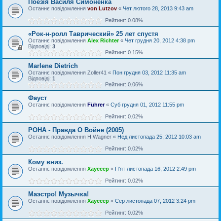
Поезія Василя Симоненка
Останнє повідомлення
von Lutzov
«
Чет лютого 28, 2013 9:43 am
Рейтинг: 0.08%
«Рок-н-ролл Таврический» 25 лет спустя
Останнє повідомлення
Alex Richter
«
Чет грудня 20, 2012 4:38 pm
Відповіді:
3
Рейтинг: 0.15%
Marlene Dietrich
Останнє повідомлення
Zoller41
«
Пон грудня 03, 2012 11:35 am
Відповіді:
1
Рейтинг: 0.06%
Фауст
Останнє повідомлення
Führer
«
Суб грудня 01, 2012 11:55 pm
Рейтинг: 0.02%
РОНА - Правда О Войне (2005)
Останнє повідомлення
H.Wagner
«
Нед листопада 25, 2012 10:03 am
Рейтинг: 0.02%
Кому вниз.
Останнє повідомлення
Хауссер
«
П'ят листопада 16, 2012 2:49 pm
Рейтинг: 0.02%
Маэстро! Музычка!
Останнє повідомлення
Хауссер
«
Сер листопада 07, 2012 3:24 pm
Рейтинг: 0.02%