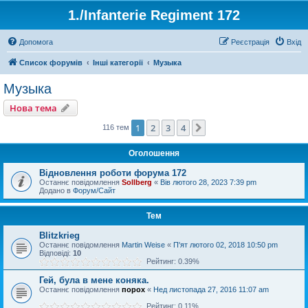
1./Infanterie Regiment 172
Допомога
Реєстрація
Вхід
Список форумів
Інші категорії
Музыка
Музыка
Нова тема
1
2
3
4
Далі
116 тем
Оголошення
Відновлення роботи форума 172
Останнє повідомлення
Sollberg
«
Вів лютого 28, 2023 7:39 pm
Додано в
Форум/Сайт
Тем
Blitzkrieg
Останнє повідомлення
Martin Weise
«
П'ят лютого 02, 2018 10:50 pm
Відповіді:
10
Рейтинг: 0.39%
Гей, була в мене коняка.
Останнє повідомлення
порох
«
Нед листопада 27, 2016 11:07 am
Рейтинг: 0.11%