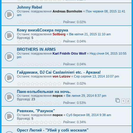
Johnny Rebel
Останнє повідомлення
Andreas Bornholm
«
Пон червня 08, 2015 11:41
am
Рейтинг: 0.02%
Кому вниз&Сокира перуна
Останнє повідомлення
Sollberg
«
Вів квітня 21, 2015 11:10 am
Відповіді:
5
Рейтинг: 0.04%
BROTHERS IN ARMS
Останнє повідомлення
Karl Fridrih Otto Wolf
«
Нед січня 04, 2015 10:55
pm
Рейтинг: 0.04%
Гайдамаки, DJ Cai Caslavinieri etc. - Аркана!
Останнє повідомлення
von Lutzov
«
Сер серпня 13, 2014 10:07 pm
Рейтинг: 0.02%
Панк-колыбельная на ночь.
Останнє повідомлення
порох
«
Вів липня 29, 2014 8:37 pm
Відповіді:
23
1
2
Рейтинг: 0.53%
Ревякин, "Рахунок"
Останнє повідомлення
порох
«
Суб березня 08, 2014 9:38 am
Відповіді:
5
Рейтинг: 0.34%
Орест Лютий - "Убий у собі москаля"