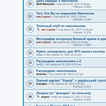
Цикл передач о Наполеоне
Wolf Wünsche
»
Нед квітня 02, 2017 6:18 pm
Рейтинг: 0.04%
Тест: Кто Вы из маршалов Наполеона
von Lutzov
»
Сер квітня 01, 2015 1:18 pm
Рейтинг: 0.13%
Типичный клуб по наполеонике.
von Lutzov
»
Сер квітня 01, 2015 12:28 pm
Рейтинг: 0.17%
Фотографии ветеранов Великой армии в ори
von Lutzov
»
Вів жовтня 28, 2014 12:52 pm
Рейтинг: 0.08%
Нужно экипировать для АТО нашего коллегу
Adam
»
Пон серпня 11, 2014 12:31 pm
Распродажа наполеоника ч.2
ron32
»
Чет вересня 19, 2013 9:25 pm
Распродажа: наполеоника
Andrzej
»
Пон серпня 05, 2013 2:22 pm
Повний варіант "Уланів" + український і рос
Georges
»
П'ят серпня 02, 2013 4:50 pm
Рейтинг: 0.11%
Латарня (эт "фонарик" по польски).
порох
»
Нед листопада 25, 2012 3:37 pm
Рейтинг: 0.41%