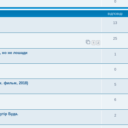
0
ВІДПОВІДІ
13
25
1
2
, но не лошади
1
0
 фильм, 2018)
5
6
утiр Буда.
2