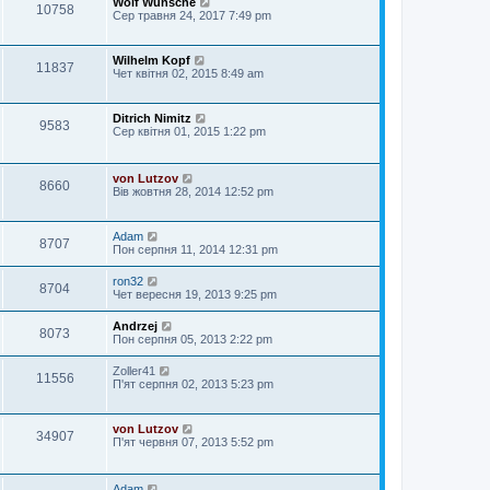
Wolf Wünsche
10758
Сер травня 24, 2017 7:49 pm
Wilhelm Kopf
11837
Чет квітня 02, 2015 8:49 am
Ditrich Nimitz
9583
Сер квітня 01, 2015 1:22 pm
von Lutzov
8660
Вів жовтня 28, 2014 12:52 pm
Adam
8707
Пон серпня 11, 2014 12:31 pm
ron32
8704
Чет вересня 19, 2013 9:25 pm
Andrzej
8073
Пон серпня 05, 2013 2:22 pm
Zoller41
11556
П'ят серпня 02, 2013 5:23 pm
von Lutzov
34907
П'ят червня 07, 2013 5:52 pm
Adam