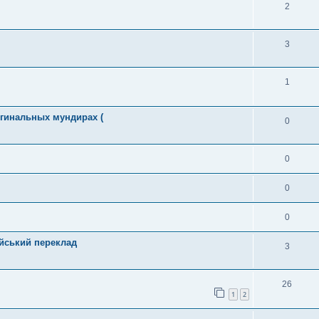
2
3
1
гинальных мундирах (
0
0
0
0
ійський переклад
3
26
1
2