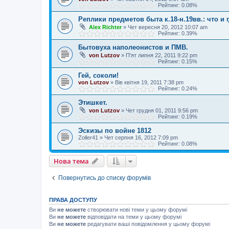
Рейтинг: 0.08%
Реплики предметов быта к.18-н.19вв.: что и 
Alex Richter
»
Чет вересня 20, 2012 10:07 am
Рейтинг: 0.39%
Бытовуха наполеонистов и ПМВ.
von Lutzov
»
П'ят липня 22, 2011 9:22 pm
Рейтинг: 0.15%
Гей, соколи!
von Lutzov
»
Вів квітня 19, 2011 7:38 pm
Рейтинг: 0.24%
Этишкет.
von Lutzov
»
Чет грудня 01, 2011 9:56 pm
Рейтинг: 0.19%
Эскизы по войне 1812
Zoller41
»
Чет серпня 16, 2012 7:09 pm
Рейтинг: 0.08%
Нова тема
Повернутись до списку форумів
ПРАВА ДОСТУПУ
Ви
не можете
створювати нові теми у цьому форумі
Ви
не можете
відповідати на теми у цьому форумі
Ви
не можете
редагувати ваші повідомлення у цьому форумі