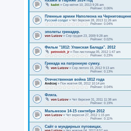
Казаки в Париже 1814 год
kadet
»
Сер квітня 10, 2013 9:26 am
Рейтинг: 0.06%
Пленные армии Наполеона на Черниговщине
Русский солдат
»
Чет березня 28, 2013 11:26 am
Рейтинг: 0.04%
эполеты гренадер.
von Lutzov
»
Сер грудня 23, 2009 9:28 am
Рейтинг: 0.02%
Фильм "1812: Уланская Балада". 2012
petrovich_jr
»
Пон листопада 05, 2012 1:47 am
Рейтинг: 0.23%
Гренада на патронную сумку.
von Lutzov
»
Сер лютого 15, 2012 9:13 am
Рейтинг: 0.13%
Отечественная война 1812 года
Andrzej
»
Пон жовтня 08, 2012 10:14 pm
Рейтинг: 0.04%
Фляга.
von Lutzov
»
Чет березня 31, 2011 11:38 am
Рейтинг: 0.19%
Мальмезон 14-15 сентября 2012
von Lutzov
»
Чет вересня 27, 2012 1:15 pm
Рейтинг: 0.11%
Сайт о мундирных пуговицах.
von Lutzov
»
Чет жовтня 04, 2012 8:57 am