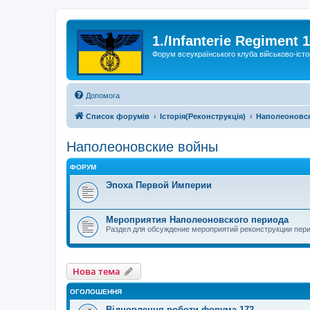
1./Infanterie Regiment 
Форум всеукраїнського клуба військово-істо
Допомога
Список форумів
Історiя(Реконструкція)
Наполеоновс
Наполеоновские войны
ФОРУМ
Эпоха Первой Империи
Мероприятия Наполеоновского периода
Раздел для обсуждение мероприятий реконструкции пер
Нова тема
ОГОЛОШЕННЯ
Відновлення роботи форума 172