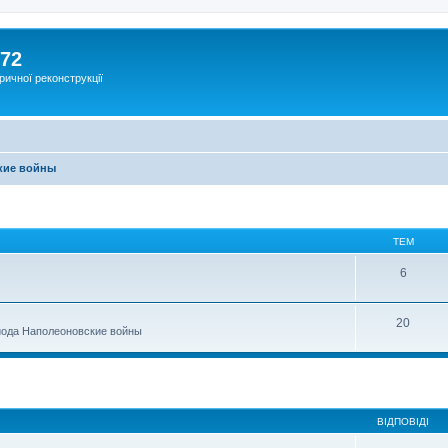
172
ричної реконструкції
кие войны
ТЕМ
6
20
иода Наполеоновские войны
ВІДПОВІДІ