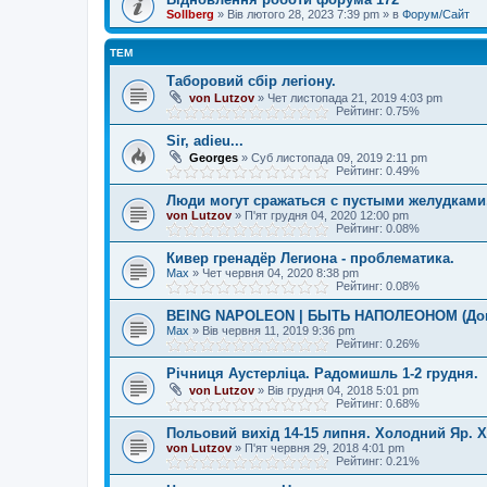
Sollberg
»
Вів лютого 28, 2023 7:39 pm
» в
Форум/Сайт
ТЕМ
Таборовий сбір легіону.
von Lutzov
»
Чет листопада 21, 2019 4:03 pm
Рейтинг: 0.75%
Sir, adieu...
Georges
»
Суб листопада 09, 2019 2:11 pm
Рейтинг: 0.49%
Люди могут сражаться с пустыми желудками
von Lutzov
»
П'ят грудня 04, 2020 12:00 pm
Рейтинг: 0.08%
Кивер гренадёр Легиона - проблематика.
Max
»
Чет червня 04, 2020 8:38 pm
Рейтинг: 0.08%
BEING NAPOLEON | БЫТЬ НАПОЛЕОНОМ (Док.
Max
»
Вів червня 11, 2019 9:36 pm
Рейтинг: 0.26%
Річниця Аустерліца. Радомишль 1-2 грудня.
von Lutzov
»
Вів грудня 04, 2018 5:01 pm
Рейтинг: 0.68%
Польовий вихiд 14-15 липня. Холодний Яр. Х
von Lutzov
»
П'ят червня 29, 2018 4:01 pm
Рейтинг: 0.21%