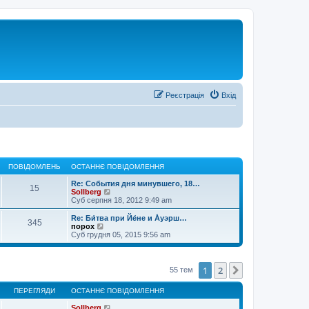
Реєстрація
Вхід
ПОВІДОМЛЕНЬ
ОСТАННЄ ПОВІДОМЛЕННЯ
Re: События дня минувшего, 18…
15
П
Sollberg
е
Суб серпня 18, 2012 9:49 am
р
е
Re: Би́тва при Йе́не и А́уэрш…
345
г
П
порох
л
е
Суб грудня 05, 2015 9:56 am
я
р
н
е
у
г
т
л
1
2
Далі
55 тем
и
я
о
н
с
ПЕРЕГЛЯДИ
ОСТАННЄ ПОВІДОМЛЕННЯ
у
т
т
а
Sollberg
и