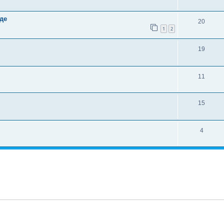
где
20
1
2
19
11
15
4