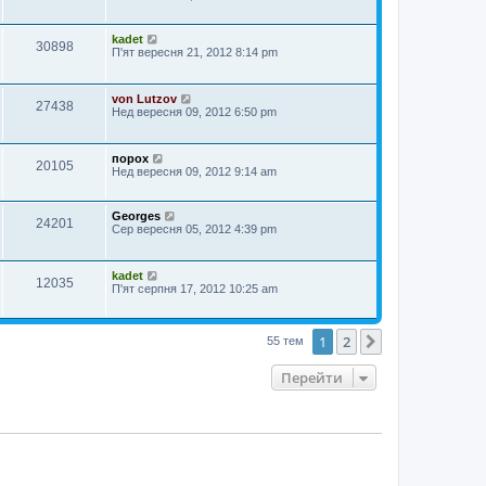
kadet
30898
П'ят вересня 21, 2012 8:14 pm
von Lutzov
27438
Нед вересня 09, 2012 6:50 pm
порох
20105
Нед вересня 09, 2012 9:14 am
Georges
24201
Сер вересня 05, 2012 4:39 pm
kadet
12035
П'ят серпня 17, 2012 10:25 am
1
2
Далі
55 тем
Перейти