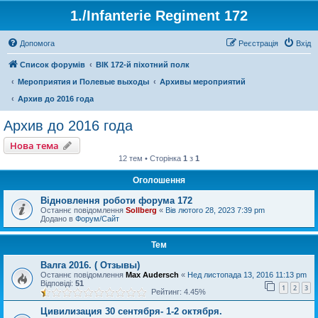
1./Infanterie Regiment 172
Допомога
Реєстрація
Вхід
Список форумів
ВІК 172-й піхотний полк
Мероприятия и Полевые выходы
Архивы мероприятий
Архив до 2016 года
Архив до 2016 года
Нова тема
12 тем • Сторінка
1
з
1
Оголошення
Відновлення роботи форума 172
Останнє повідомлення
Sollberg
«
Вів лютого 28, 2023 7:39 pm
Додано в
Форум/Сайт
Тем
Валга 2016. ( Отзывы)
Останнє повідомлення
Max Audersch
«
Нед листопада 13, 2016 11:13 pm
Відповіді:
51
1
2
3
Рейтинг: 4.45%
Цивилизация 30 сентября- 1-2 октября.