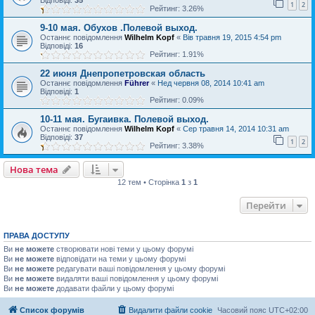
Відповіді:
35
1
2
Рейтинг: 3.26%
9-10 мая. Обухов .Полевой выход.
Останнє повідомлення
Wilhelm Kopf
«
Вів травня 19, 2015 4:54 pm
Відповіді:
16
Рейтинг: 1.91%
22 июня Днепропетровская область
Останнє повідомлення
Führer
«
Нед червня 08, 2014 10:41 am
Відповіді:
1
Рейтинг: 0.09%
10-11 мая. Бугаивка. Полевой выход.
Останнє повідомлення
Wilhelm Kopf
«
Сер травня 14, 2014 10:31 am
Відповіді:
37
1
2
Рейтинг: 3.38%
Нова тема
12 тем • Сторінка
1
з
1
Перейти
ПРАВА ДОСТУПУ
Ви
не можете
створювати нові теми у цьому форумі
Ви
не можете
відповідати на теми у цьому форумі
Ви
не можете
редагувати ваші повідомлення у цьому форумі
Ви
не можете
видаляти ваші повідомлення у цьому форумі
Ви
не можете
додавати файли у цьому форумі
Список форумів
Видалити файли cookie
Часовий пояс
UTC+02:00