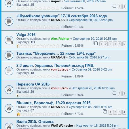
Останнє повідомлення
порох
«
Чет жовтня 06, 2016 7:53 am
Відповіді:
25
1
2
Рейтинг: 1.52%
«Шумейково урочище" 17-18 сентября 2016 года
Останнє повідомлення
URAN-U2
«
Сер вересня 28, 2016 9:48 pm
Рейтинг: 0.13%
Valga 2016
Останнє повідомлення
Alex Richter
«
Сер серпня 10, 2016 10:55 pm
Відповіді:
111
1
2
3
4
5
6
Рейтинг: 3.86%
Тактика: “Вторжение… 22 июня 1941 года”
Останнє повідомлення
URAN-U2
«
Суб липня 09, 2016 9:27 pm
2-3 июля. Украинка. Полевой выход ПМВ.
Останнє повідомлення
von Lutzov
«
Суб липня 09, 2016 5:02 pm
Відповіді:
18
Рейтинг: 1.09%
Перемога UA 2016
Останнє повідомлення
von Lutzov
«
Чет травня 26, 2016 10:29 am
Відповіді:
29
1
2
Рейтинг: 3.34%
Вінниця, Вервольф, 19-20 вересня 2015
Останнє повідомлення
URAN-U2
«
Суб березня 05, 2016 9:50 am
Відповіді:
67
1
2
3
4
Рейтинг: 8.72%
Валга 2015. Отзывы.
Останнє повідомлення
Wolf Wünsche
«
Нед жовтня 18, 2015 5:08 pm