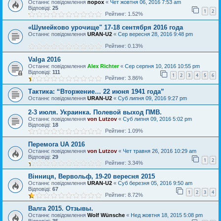
Останнє повідомлення
порох
«
Чет жовтня 06, 2016 7:53 am
Відповіді:
25
1
2
Рейтинг: 1.52%
«Шумейково урочище" 17-18 сентября 2016 года
Останнє повідомлення
URAN-U2
«
Сер вересня 28, 2016 9:48 pm
Рейтинг: 0.13%
Valga 2016
Останнє повідомлення
Alex Richter
«
Сер серпня 10, 2016 10:55 pm
Відповіді:
111
1
2
3
4
5
6
Рейтинг: 3.86%
Тактика: “Вторжение… 22 июня 1941 года”
Останнє повідомлення
URAN-U2
«
Суб липня 09, 2016 9:27 pm
2-3 июля. Украинка. Полевой выход ПМВ.
Останнє повідомлення
von Lutzov
«
Суб липня 09, 2016 5:02 pm
Відповіді:
18
Рейтинг: 1.09%
Перемога UA 2016
Останнє повідомлення
von Lutzov
«
Чет травня 26, 2016 10:29 am
Відповіді:
29
1
2
Рейтинг: 3.34%
Вінниця, Вервольф, 19-20 вересня 2015
Останнє повідомлення
URAN-U2
«
Суб березня 05, 2016 9:50 am
Відповіді:
67
1
2
3
4
Рейтинг: 8.72%
Валга 2015. Отзывы.
Останнє повідомлення
Wolf Wünsche
«
Нед жовтня 18, 2015 5:08 pm