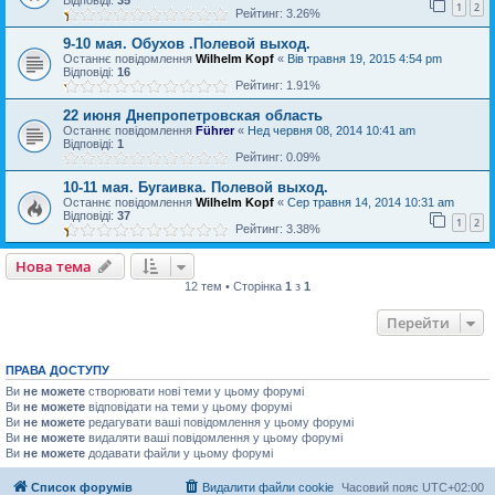
Відповіді:
35
1
2
Рейтинг: 3.26%
9-10 мая. Обухов .Полевой выход.
Останнє повідомлення
Wilhelm Kopf
«
Вів травня 19, 2015 4:54 pm
Відповіді:
16
Рейтинг: 1.91%
22 июня Днепропетровская область
Останнє повідомлення
Führer
«
Нед червня 08, 2014 10:41 am
Відповіді:
1
Рейтинг: 0.09%
10-11 мая. Бугаивка. Полевой выход.
Останнє повідомлення
Wilhelm Kopf
«
Сер травня 14, 2014 10:31 am
Відповіді:
37
1
2
Рейтинг: 3.38%
Нова тема
12 тем • Сторінка
1
з
1
Перейти
ПРАВА ДОСТУПУ
Ви
не можете
створювати нові теми у цьому форумі
Ви
не можете
відповідати на теми у цьому форумі
Ви
не можете
редагувати ваші повідомлення у цьому форумі
Ви
не можете
видаляти ваші повідомлення у цьому форумі
Ви
не можете
додавати файли у цьому форумі
Список форумів
Видалити файли cookie
Часовий пояс
UTC+02:00