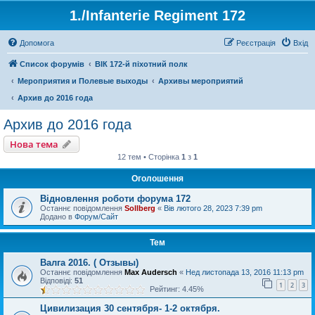
1./Infanterie Regiment 172
Допомога
Реєстрація
Вхід
Список форумів
ВІК 172-й піхотний полк
Мероприятия и Полевые выходы
Архивы мероприятий
Архив до 2016 года
Архив до 2016 года
Нова тема
12 тем • Сторінка
1
з
1
Оголошення
Відновлення роботи форума 172
Останнє повідомлення
Sollberg
«
Вів лютого 28, 2023 7:39 pm
Додано в
Форум/Сайт
Тем
Валга 2016. ( Отзывы)
Останнє повідомлення
Max Audersch
«
Нед листопада 13, 2016 11:13 pm
Відповіді:
51
1
2
3
Рейтинг: 4.45%
Цивилизация 30 сентября- 1-2 октября.