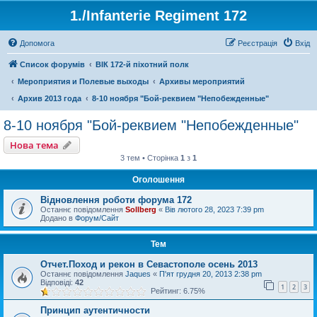
1./Infanterie Regiment 172
Допомога
Реєстрація
Вхід
Список форумів
ВІК 172-й піхотний полк
Мероприятия и Полевые выходы
Архивы мероприятий
Архив 2013 года
8-10 ноября "Бой-реквием "Непобежденные"
8-10 ноября "Бой-реквием "Непобежденные"
Нова тема
3 тем • Сторінка
1
з
1
Оголошення
Відновлення роботи форума 172
Останнє повідомлення
Sollberg
«
Вів лютого 28, 2023 7:39 pm
Додано в
Форум/Сайт
Тем
Отчет.Поход и рекон в Севастополе осень 2013
Останнє повідомлення
Jaques
«
П'ят грудня 20, 2013 2:38 pm
Відповіді:
42
1
2
3
Рейтинг: 6.75%
Принцип аутентичности