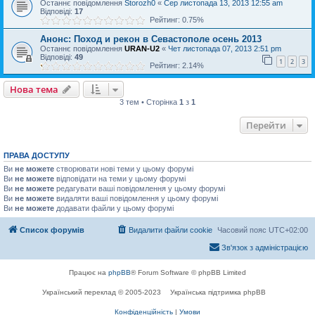
Останнє повідомлення
Storozh0
«
Сер листопада 13, 2013 12:55 am
Відповіді:
17
Рейтинг: 0.75%
Анонс: Поход и рекон в Севастополе осень 2013
Останнє повідомлення
URAN-U2
«
Чет листопада 07, 2013 2:51 pm
Відповіді:
49
1
2
3
Рейтинг: 2.14%
Нова тема
3 тем • Сторінка
1
з
1
Перейти
ПРАВА ДОСТУПУ
Ви
не можете
створювати нові теми у цьому форумі
Ви
не можете
відповідати на теми у цьому форумі
Ви
не можете
редагувати ваші повідомлення у цьому форумі
Ви
не можете
видаляти ваші повідомлення у цьому форумі
Ви
не можете
додавати файли у цьому форумі
Список форумів
Видалити файли cookie
Часовий пояс
UTC+02:00
Зв'язок з адміністрацією
Працює на
phpBB
® Forum Software © phpBB Limited
Український переклад © 2005-2023
Українська підтримка phpBB
Конфіденційність
|
Умови