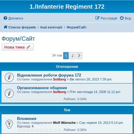
1./Infanterie Regiment 172
Допомога
Реєстрація
Вхід
Список форумів
Інші категорії
Форум/Сайт
Форум/Сайт
Нова тема
1
2
Далі
34 тем
Оголошення
Відновлення роботи форума 172
Останнє повідомлення
Sollberg
«
Вів лютого 28, 2023 7:39 pm
Организованное общение
Останнє повідомлення
Sollberg
«
П'ят листопада 14, 2008 11:12 pm
Рейтинг: 0.04%
Тем
Вложения
Останнє повідомлення
Wolf Wünsche
«
Сер червня 19, 2013 6:14 pm
Відповіді:
4
Рейтинг: 0.06%