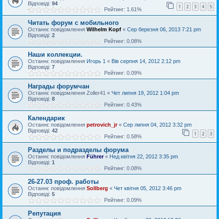
Відповіді:
94
1
2
3
4
5
Рейтинг: 1.61%
Читать форум с мобильного
Останнє повідомлення
Wilhelm Kopf
«
Сер березня 06, 2013 7:21 pm
Відповіді:
2
Рейтинг: 0.08%
Наши коллекции.
Останнє повідомлення
Игорь 1
«
Вів серпня 14, 2012 2:12 pm
Відповіді:
7
Рейтинг: 0.09%
Награды форумчан
Останнє повідомлення
Zoller41
«
Чет липня 19, 2012 1:04 pm
Відповіді:
8
Рейтинг: 0.43%
Календарик
Останнє повідомлення
petrovich_jr
«
Сер липня 04, 2012 3:32 pm
Відповіді:
42
1
2
3
Рейтинг: 0.58%
Разделы и подразделы форума
Останнє повідомлення
Führer
«
Нед квітня 22, 2012 3:35 pm
Відповіді:
1
Рейтинг: 0.08%
26-27.03 проф. работы
Останнє повідомлення
Sollberg
«
Чет квітня 05, 2012 3:46 pm
Відповіді:
5
Рейтинг: 0.09%
Репутация