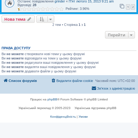
Останнє повідомлення
grinder
«
П'ят лютого 15, 2013 9:21 am
Відповіді:
28
1
2
Рейтинг: 3.96%
Нова тема
2 тем • Сторінка
1
з
1
Перейти
ПРАВА ДОСТУПУ
Ви
не можете
створювати нові теми у цьому форумі
Ви
не можете
відповідати на теми у цьому форумі
Ви
не можете
редагувати ваші повідомлення у цьому форумі
Ви
не можете
видаляти ваші повідомлення у цьому форумі
Ви
не можете
додавати файли у цьому форумі
Список форумів
Видалити файли cookie
Часовий пояс
UTC+02:00
Зв'язок з адміністрацією
Працює на
phpBB
® Forum Software © phpBB Limited
Український переклад © 2005-2023
Українська підтримка phpBB
Конфіденційність
|
Умови