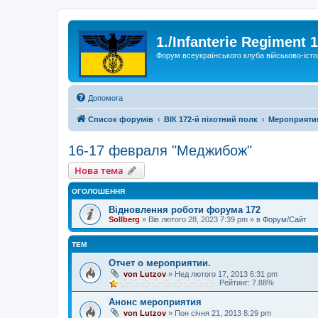
1./Infanterie Regiment 
Форум всеукраїнського клуба військово-істо
Допомога
Список форумів
ВІК 172-й піхотний полк
Мероприяти
16-17 февраля "Меджибож"
Нова тема
ОГОЛОШЕННЯ
Відновлення роботи форума 172
Sollberg
»
Вів лютого 28, 2023 7:39 pm
» в
Форум/Сайт
ТЕМ
Отчет о мероприятии.
von Lutzov
»
Нед лютого 17, 2013 6:31 pm
Рейтинг: 7.88%
Анонс мероприятия
von Lutzov
»
Пон січня 21, 2013 8:29 pm