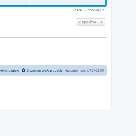
2 тем • Сторінка
1
з
1
Перейти
дміністрацією
Видалити файли cookie
Часовий пояс
UTC+02:00