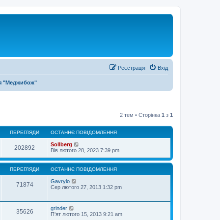
Реєстрація
Вхід
я "Меджибож"
2 тем • Сторінка
1
з
1
ПЕРЕГЛЯДИ
ОСТАННЄ ПОВІДОМЛЕННЯ
Sollberg
202892
Вів лютого 28, 2023 7:39 pm
ПЕРЕГЛЯДИ
ОСТАННЄ ПОВІДОМЛЕННЯ
Gavrylo
71874
Сер лютого 27, 2013 1:32 pm
grinder
35626
П'ят лютого 15, 2013 9:21 am