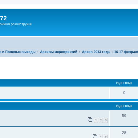
172
ричної реконструкції
я и Полевые выходы
Архивы мероприятий
Архив 2013 года
16-17 феврал
ВІДПОВІДІ
0
ВІДПОВІДІ
59
1
2
3
28
1
2