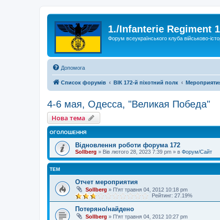
1./Infanterie Regiment 
Форум всеукраїнського клуба військово-істо
Допомога
Список форумів
ВІК 172-й піхотний полк
Мероприяти
4-6 мая, Одесса, "Великая Победа"
Нова тема
ОГОЛОШЕННЯ
Відновлення роботи форума 172
Sollberg
»
Вів лютого 28, 2023 7:39 pm
» в
Форум/Сайт
ТЕМ
Отчет мероприятия
Sollberg
»
П'ят травня 04, 2012 10:18 pm
Рейтинг: 27.19%
Потеряно/найдено
Sollberg
»
П'ят травня 04, 2012 10:27 pm