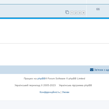
66
1
2
3
4
Зв'язок з а
Працює на
phpBB
® Forum Software © phpBB Limited
Український переклад © 2005-2023
Українська підтримка phpBB
Конфіденційність
|
Умови