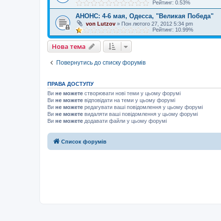
Рейтинг: 0.53%
АНОНС: 4-6 мая, Одесса, "Великая Победа"
von Lutzov
»
Пон лютого 27, 2012 5:34 pm
Рейтинг: 10.99%
Нова тема
Повернутись до списку форумів
ПРАВА ДОСТУПУ
Ви
не можете
створювати нові теми у цьому форумі
Ви
не можете
відповідати на теми у цьому форумі
Ви
не можете
редагувати ваші повідомлення у цьому форумі
Ви
не можете
видаляти ваші повідомлення у цьому форумі
Ви
не можете
додавати файли у цьому форумі
Список форумів