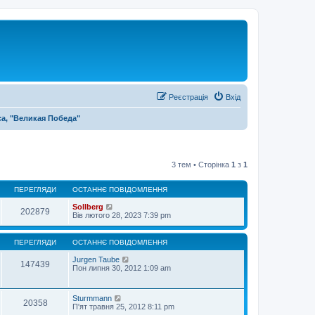
Реєстрація
Вхід
са, "Великая Победа"
3 тем • Сторінка
1
з
1
ПЕРЕГЛЯДИ
ОСТАННЄ ПОВІДОМЛЕННЯ
Sollberg
202879
Вів лютого 28, 2023 7:39 pm
ПЕРЕГЛЯДИ
ОСТАННЄ ПОВІДОМЛЕННЯ
Jurgen Taube
147439
Пон липня 30, 2012 1:09 am
Sturmmann
20358
П'ят травня 25, 2012 8:11 pm