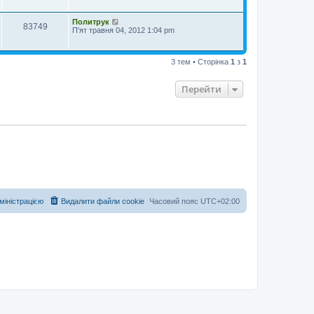
Политрук
83749
П'ят травня 04, 2012 1:04 pm
3 тем • Сторінка
1
з
1
Перейти
дміністрацією
Видалити файли cookie
Часовий пояс
UTC+02:00