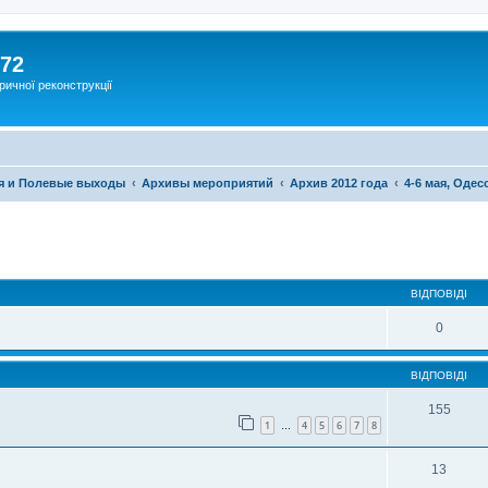
172
ричної реконструкції
я и Полевые выходы
Архивы мероприятий
Архив 2012 года
4-6 мая, Одес
ВІДПОВІДІ
0
ВІДПОВІДІ
155
1
4
5
6
7
8
…
13