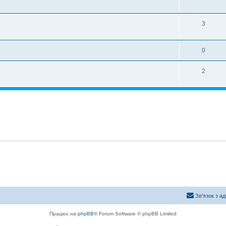
3
0
2
Зв'язок з а
Працює на
phpBB
® Forum Software © phpBB Limited