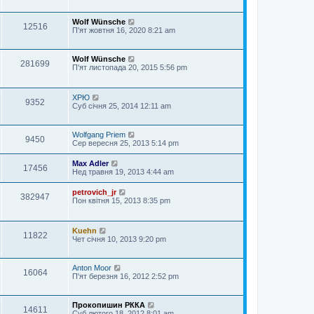
Wolf Wünsche
12516
П'ят жовтня 16, 2020 8:21 am
Wolf Wünsche
281699
П'ят листопада 20, 2015 5:56 pm
ХРЮ
9352
Суб січня 25, 2014 12:11 am
Wolfgang Priem
9450
Сер вересня 25, 2013 5:14 pm
Max Adler
17456
Нед травня 19, 2013 4:44 am
petrovich_jr
382947
Пон квітня 15, 2013 8:35 pm
Kuehn
11822
Чет січня 10, 2013 9:20 pm
Anton Moor
16064
П'ят березня 16, 2012 2:52 pm
Прокопишин РККА
14611
Суб лютого 18, 2012 8:01 am