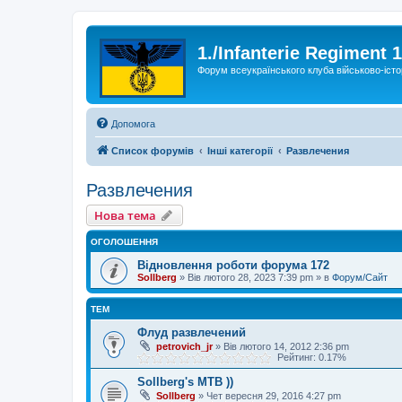
1./Infanterie Regiment 
Форум всеукраїнського клуба військово-істо
Допомога
Список форумів
Інші категорії
Развлечения
Развлечения
Нова тема
ОГОЛОШЕННЯ
Відновлення роботи форума 172
Sollberg
»
Вів лютого 28, 2023 7:39 pm
» в
Форум/Сайт
ТЕМ
Флуд развлечений
petrovich_jr
»
Вів лютого 14, 2012 2:36 pm
Рейтинг: 0.17%
Sollberg's MTB ))
Sollberg
»
Чет вересня 29, 2016 4:27 pm