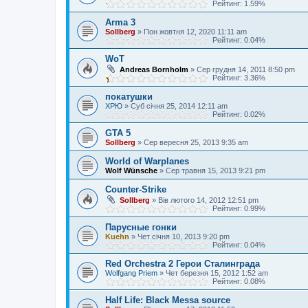
Рейтинг: 1.59%
Arma 3
Sollberg
»
Пон жовтня 12, 2020 11:11 am
Рейтинг: 0.04%
WoT
Andreas Bornholm
»
Сер грудня 14, 2011 8:50 pm
Рейтинг: 3.36%
покатушки
ХРЮ
»
Суб січня 25, 2014 12:11 am
Рейтинг: 0.02%
GTA 5
Sollberg
»
Сер вересня 25, 2013 9:35 am
World of Warplanes
Wolf Wünsche
»
Сер травня 15, 2013 9:21 pm
Counter-Strike
Sollberg
»
Вів лютого 14, 2012 12:51 pm
Рейтинг: 0.99%
Парусные гонки
Kuehn
»
Чет січня 10, 2013 9:20 pm
Рейтинг: 0.04%
Red Orchestra 2 Герои Сталинграда
Wolfgang Priem
»
Чет березня 15, 2012 1:52 am
Рейтинг: 0.08%
Half Life: Black Messa source