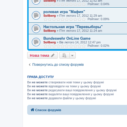
Sollberg
»
П'ят лютого 17, 2012 11:52 am
Рейтинг: 0.04%
ролевая игра "Мафия"
Sollberg
»
П'ят лютого 17, 2012 11:29 am
Рейтинг: 0.09%
Настольная игра "Перевыборы"
Sollberg
»
П'ят лютого 17, 2012 11:24 am
Bundeswehr OnLine Game
Sollberg
»
Вів лютого 14, 2012 12:47 pm
Рейтинг: 0.02%
Нова тема
Повернутись до списку форумів
ПРАВА ДОСТУПУ
Ви
не можете
створювати нові теми у цьому форумі
Ви
не можете
відповідати на теми у цьому форумі
Ви
не можете
редагувати ваші повідомлення у цьому форумі
Ви
не можете
видаляти ваші повідомлення у цьому форумі
Ви
не можете
додавати файли у цьому форумі
Список форумів