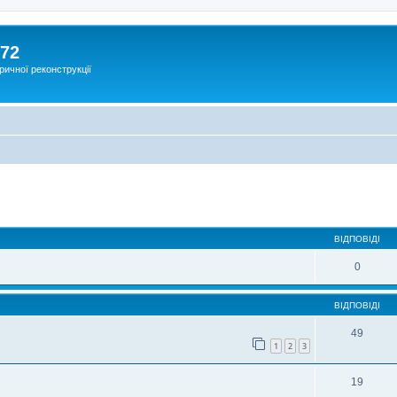
172
ричної реконструкції
ВІДПОВІДІ
0
ВІДПОВІДІ
49
1
2
3
19