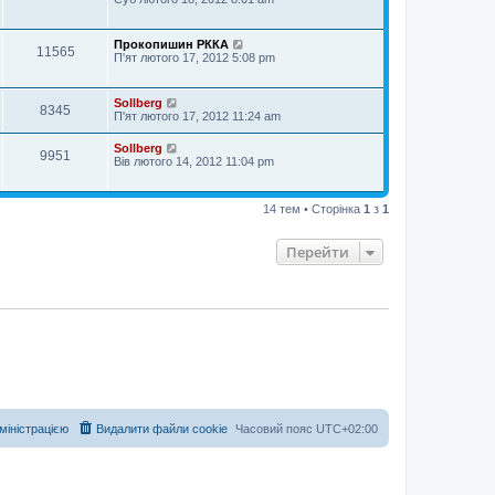
Прокопишин РККА
11565
П'ят лютого 17, 2012 5:08 pm
Sollberg
8345
П'ят лютого 17, 2012 11:24 am
Sollberg
9951
Вів лютого 14, 2012 11:04 pm
14 тем • Сторінка
1
з
1
Перейти
дміністрацією
Видалити файли cookie
Часовий пояс
UTC+02:00