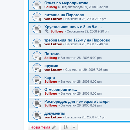
Отчет по мероприятию
Sollberg
»
Нед листопада 09, 2008 8:32 pm
питание на Пирогово
von Lutzov
»
Вів жовтня 28, 2008 2:07 pm
Хрустальная ночь с 8 на 9-е ...
Sollberg
»
Сер жовтня 29, 2008 9:20 pm
требования по 172-му на Пирогово
von Lutzov
»
Вів жовтня 28, 2008 12:40 pm
По теме...
Sollberg
»
Вів жовтня 28, 2008 9:02 pm
оружие
von Lutzov
»
Сер жовтня 29, 2008 7:03 pm
Карта
Sollberg
»
Вів жовтня 28, 2008 9:00 pm
О мероприятии...
Sollberg
»
Вів жовтня 28, 2008 9:00 pm
Распорядок дня немецкого лагеря
Sollberg
»
Вів жовтня 28, 2008 8:59 pm
документы
von Lutzov
»
Вів жовтня 28, 2008 4:37 pm
Нова тема