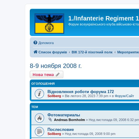
1./Infanterie Regiment 
Форум всеукраїнського клуба військово-істо
Допомога
Список форумів
ВІК 172-й піхотний полк
Мероприяти
8-9 ноября 2008 г.
Нова тема
ОГОЛОШЕННЯ
Відновлення роботи форума 172
Sollberg
»
Вів лютого 28, 2023 7:39 pm
» в
Форум/Сайт
ТЕМ
Фотоматериалы
Andreas Bornholm
»
Нед листопада 09, 2008 6:32 p
Послесловие
Sollberg
»
Нед листопада 09, 2008 9:00 pm