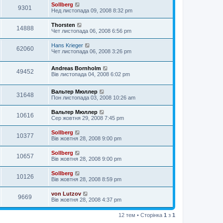
Sollberg
9301
Нед листопада 09, 2008 8:32 pm
Thorsten
14888
Чет листопада 06, 2008 6:56 pm
Hans Krieger
62060
Чет листопада 06, 2008 3:26 pm
Andreas Bornholm
49452
Вів листопада 04, 2008 6:02 pm
Вальтер Мюллер
31648
Пон листопада 03, 2008 10:26 am
Вальтер Мюллер
10616
Сер жовтня 29, 2008 7:45 pm
Sollberg
10377
Вів жовтня 28, 2008 9:00 pm
Sollberg
10657
Вів жовтня 28, 2008 9:00 pm
Sollberg
10126
Вів жовтня 28, 2008 8:59 pm
von Lutzov
9669
Вів жовтня 28, 2008 4:37 pm
12 тем • Сторінка
1
з
1