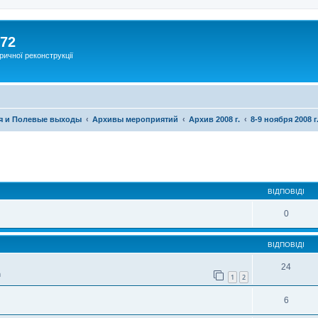
172
ричної реконструкції
я и Полевые выходы
Архивы мероприятий
Архив 2008 г.
8-9 ноября 2008 г
ВІДПОВІДІ
0
ВІДПОВІДІ
24
m
1
2
6