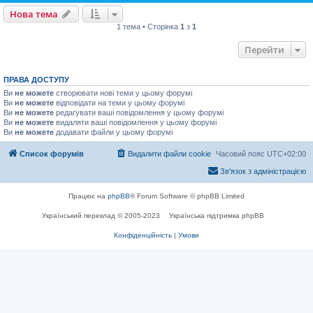
Нова тема
1 тема • Сторінка
1
з
1
Перейти
ПРАВА ДОСТУПУ
Ви
не можете
створювати нові теми у цьому форумі
Ви
не можете
відповідати на теми у цьому форумі
Ви
не можете
редагувати ваші повідомлення у цьому форумі
Ви
не можете
видаляти ваші повідомлення у цьому форумі
Ви
не можете
додавати файли у цьому форумі
Список форумів
Видалити файли cookie
Часовий пояс
UTC+02:00
Зв'язок з адміністрацією
Працює на
phpBB
® Forum Software © phpBB Limited
Український переклад © 2005-2023
Українська підтримка phpBB
Конфіденційність
|
Умови