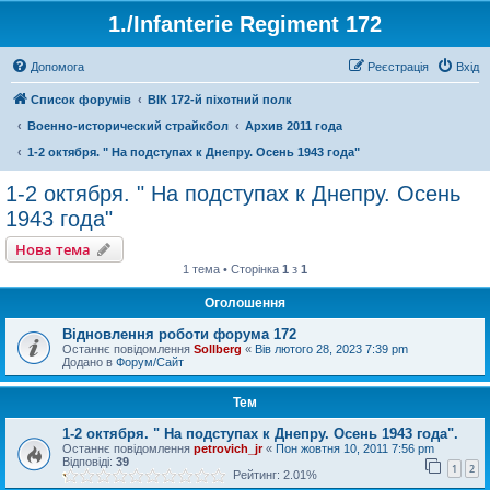
1./Infanterie Regiment 172
Допомога
Реєстрація
Вхід
Список форумів
ВІК 172-й піхотний полк
Военно-исторический страйкбол
Архив 2011 года
1-2 октября. " На подступах к Днепру. Осень 1943 года"
1-2 октября. " На подступах к Днепру. Осень
1943 года"
Нова тема
1 тема • Сторінка
1
з
1
Оголошення
Відновлення роботи форума 172
Останнє повідомлення
Sollberg
«
Вів лютого 28, 2023 7:39 pm
Додано в
Форум/Сайт
Тем
1-2 октября. " На подступах к Днепру. Осень 1943 года".
Останнє повідомлення
petrovich_jr
«
Пон жовтня 10, 2011 7:56 pm
Відповіді:
39
1
2
Рейтинг: 2.01%