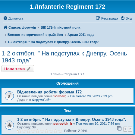
1./Infanterie Regiment 172
Допомога
Реєстрація
Вхід
Список форумів
ВІК 172-й піхотний полк
Военно-исторический страйкбол
Архив 2011 года
1-2 октября. " На подступах к Днепру. Осень 1943 года"
1-2 октября. " На подступах к Днепру. Осень
1943 года"
Нова тема
1 тема • Сторінка
1
з
1
Оголошення
Відновлення роботи форума 172
Останнє повідомлення
Sollberg
«
Вів лютого 28, 2023 7:39 pm
Додано в
Форум/Сайт
Тем
1-2 октября. " На подступах к Днепру. Осень 1943 года".
Останнє повідомлення
petrovich_jr
«
Пон жовтня 10, 2011 7:56 pm
Відповіді:
39
1
2
Рейтинг: 2.01%