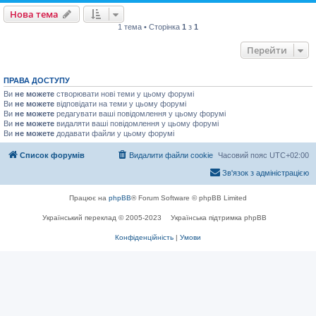
Нова тема
1 тема • Сторінка
1
з
1
Перейти
ПРАВА ДОСТУПУ
Ви
не можете
створювати нові теми у цьому форумі
Ви
не можете
відповідати на теми у цьому форумі
Ви
не можете
редагувати ваші повідомлення у цьому форумі
Ви
не можете
видаляти ваші повідомлення у цьому форумі
Ви
не можете
додавати файли у цьому форумі
Список форумів
Видалити файли cookie
Часовий пояс
UTC+02:00
Зв'язок з адміністрацією
Працює на
phpBB
® Forum Software © phpBB Limited
Український переклад © 2005-2023
Українська підтримка phpBB
Конфіденційність
|
Умови