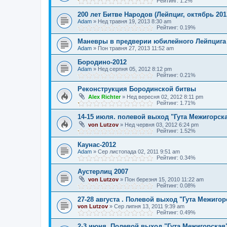
Рейтинг: 1.2%
200 лет Битве Народов (Лейпциг, октябрь 2013
Adam
»
Нед травня 19, 2013 8:30 am
Рейтинг: 0.19%
Маневры в предверии юбилейного Лейпцига
Adam
»
Пон травня 27, 2013 11:52 am
Бородино-2012
Adam
»
Нед серпня 05, 2012 8:12 pm
Рейтинг: 0.21%
Реконструкция Бородинской битвы
Alex Richter
»
Нед вересня 02, 2012 8:11 pm
Рейтинг: 1.71%
14-15 июля. полевой выход "Гута Межигорска
von Lutzov
»
Нед червня 03, 2012 6:24 pm
Рейтинг: 1.52%
Каунас-2012
Adam
»
Сер листопада 02, 2011 9:51 am
Рейтинг: 0.34%
Аустерлиц 2007
von Lutzov
»
Пон березня 15, 2010 11:22 am
Рейтинг: 0.08%
27-28 августа . Полевой выход "Гута Межигор
von Lutzov
»
Сер липня 13, 2011 9:39 am
Рейтинг: 0.49%
2-3 июня. Полевой выход "Гута Межигорская