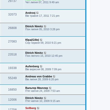
29737
Чет липня 07, 2011 9:49 am
Andrzej
32073
Вів травня 17, 2011 7:21 pm
Ditrich Nimitz
26808
Пон липня 05, 2010 3:28 pm
Юра(Gille)
27083
Сер червня 09, 2010 9:21 pm
Ditrich Nimitz
23518
Пон лютого 15, 2010 12:45 pm
Aufenberg
19338
Вів вересня 08, 2009 7:09 pm
Andreas von Grabbe
55249
Вів липня 28, 2009 6:20 pm
Вальтер Мюллер
16850
П'ят квітня 24, 2009 7:53 am
Ditrich Nimitz
12006
П'ят квітня 10, 2009 9:15 am
Sollberg
17758