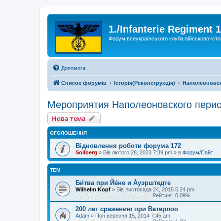
1./Infanterie Regiment 
Форум всеукраїнського клуба військово-істо
Допомога
Список форумів
Історiя(Реконструкція)
Наполеоновс
Мероприятия Наполеоновского пери
Нова тема
ОГОЛОШЕННЯ
Відновлення роботи форума 172
Sollberg
»
Вів лютого 28, 2023 7:39 pm
» в
Форум/Сайт
ТЕМ
Би́тва при Йе́не и А́уэрштедте
Wilhelm Kopf
»
Вів листопада 24, 2015 5:24 pm
Рейтинг: 0.09%
200 лет сражению при Ватерлоо
Adam
»
Пон вересня 15, 2014 7:45 am