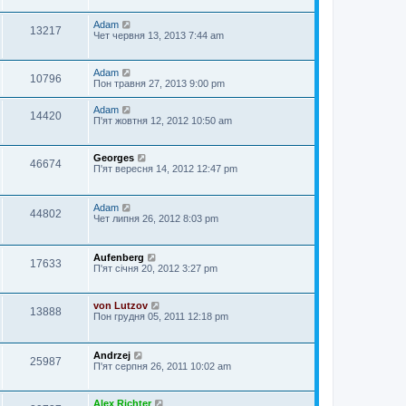
Adam
13217
Чет червня 13, 2013 7:44 am
Adam
10796
Пон травня 27, 2013 9:00 pm
Adam
14420
П'ят жовтня 12, 2012 10:50 am
Georges
46674
П'ят вересня 14, 2012 12:47 pm
Adam
44802
Чет липня 26, 2012 8:03 pm
Aufenberg
17633
П'ят січня 20, 2012 3:27 pm
von Lutzov
13888
Пон грудня 05, 2011 12:18 pm
Andrzej
25987
П'ят серпня 26, 2011 10:02 am
Alex Richter