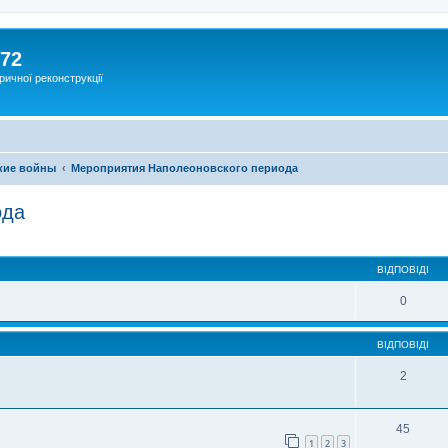
172
ричної реконструкції
кие войны
Мероприятия Наполеоновского периода
ода
ВІДПОВІДІ
0
ВІДПОВІДІ
2
45
1
2
3