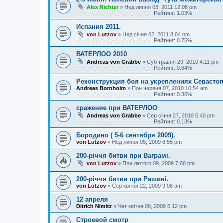
Alex Richter
»
Нед липня 03, 2011 12:08 pm
Рейтинг: 1.03%
Испания 2011.
von Lutzov
»
Нед січня 02, 2011 8:04 pm
Рейтинг: 0.75%
ВАТЕРЛОО 2010
Andreas von Grabbe
»
Суб травня 29, 2010 4:11 pm
Рейтинг: 0.64%
Реконструкция боя на укреплениях Севастопол
Andreas Bornholm
»
Пон червня 07, 2010 10:54 am
Рейтинг: 0.36%
сражение при ВАТЕРЛОО
Andreas von Grabbe
»
Сер січня 27, 2010 5:40 pm
Рейтинг: 0.13%
Бородино ( 5-6 сентября 2009).
von Lutzov
»
Нед липня 05, 2009 6:55 pm
200-річчя битви при Ваграмі.
von Lutzov
»
Пон лютого 09, 2009 7:00 pm
200-річчя битви при Рашині.
von Lutzov
»
Сер квітня 22, 2009 9:08 am
12 апреля
Ditrich Nimitz
»
Чет квітня 09, 2009 5:12 pm
Строевой смотр