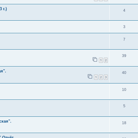
 г.)
4
3
7
39
1
2
я".
40
1
2
3
10
5
ская".
18
".Отчёт