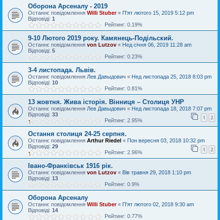
Оборона Арсеналу - 2019
Останнє повідомлення
Willi Stuber
«
П'ят лютого 15, 2019 5:12 pm
Відповіді:
1
Рейтинг: 0.19%
9-10 Лютого 2019 року. Камянець-Подiльский.
Останнє повідомлення
von Lutzov
«
Нед січня 06, 2019 11:28 am
Відповіді:
5
Рейтинг: 0.23%
3-4 листопада. Львів.
Останнє повідомлення
Лев Давыдович
«
Нед листопада 25, 2018 8:03 pm
Відповіді:
10
Рейтинг: 0.81%
13 жовтня. Жива історія. Вінниця – Столиця УНР
Останнє повідомлення
Лев Давыдович
«
Нед листопада 18, 2018 7:07 pm
Відповіді:
33
1
2
Рейтинг: 2.95%
Остання столиця 24-25 серпня.
Останнє повідомлення
Arthur Riedel
«
Пон вересня 03, 2018 10:32 pm
Відповіді:
29
1
2
Рейтинг: 2.96%
Івано-Франківськ 1916 рік.
Останнє повідомлення
von Lutzov
«
Вів травня 29, 2018 1:10 pm
Відповіді:
13
Рейтинг: 0.9%
Оборона Арсеналу
Останнє повідомлення
Willi Stuber
«
П'ят лютого 02, 2018 9:30 am
Відповіді:
14
Рейтинг: 0.77%