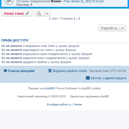
Останнє повідомлення
Romei
«
Пон липня 11, 2011 8:12 pm
Відповіді:
4
Нова тема
2 тем • Сторінка
1
з
1
Перейти
ПРАВА ДОСТУПУ
Ви
не можете
створювати нові теми у цьому форумі
Ви
не можете
відповідати на теми у цьому форумі
Ви
не можете
редагувати ваші повідомлення у цьому форумі
Ви
не можете
видаляти ваші повідомлення у цьому форумі
Ви
не можете
додавати файли у цьому форумі
Список форумів
Видалити файли cookie
Часовий пояс
UTC+02:00
Зв'язок з адміністрацією
Працює на
phpBB
® Forum Software © phpBB Limited
Український переклад © 2005-2023
Українська підтримка phpBB
Конфіденційність
|
Умови