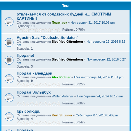
Тем
отвлекаемся от солдатских будней и... СМОТРИМ
КАРТИНЫ!
Останнє повідомлення
Политрук
«
Чет серпня 31, 2017 10:08 pm
Відповіді:
10
Рейтинг: 0.79%
Agustin Saiz "Deutsche Soldaten"
Останнє повідомлення
Siegfried Gürenberg
«
Чет вересня 29, 2016 8:32
pm
Відповіді:
1
Продано!
Останнє повідомлення
Siegfried Gürenberg
«
Пон вересня 12, 2016 8:27
pm
Відповіді:
3
Продам календари
Останнє повідомлення
Alex Richter
«
П'ят листопада 14, 2014 11:01 pm
Відповіді:
9
Рейтинг: 0.32%
Продам Зольдбух
Останнє повідомлення
Walter Verleger
«
Пон березня 24, 2014 10:17 am
Рейтинг: 0.08%
Крысолюди.
Останнє повідомлення
Kurt Shtainer
«
Суб грудня 07, 2013 8:40 pm
Відповіді:
4
Рейтинг: 0.34%
Продано