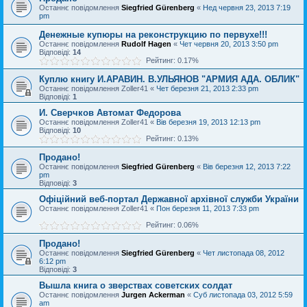
Останнє повідомлення
Siegfried Gürenberg
«
Нед червня 23, 2013 7:19
pm
Денежные купюры на реконструкцию по первухе!!!
Останнє повідомлення
Rudolf Hagen
«
Чет червня 20, 2013 3:50 pm
Відповіді:
14
Рейтинг: 0.17%
Куплю книгу И.АРАВИН. В.УЛЬЯНОВ "АРМИЯ АДА. ОБЛИК"
Останнє повідомлення
Zoller41
«
Чет березня 21, 2013 2:33 pm
Відповіді:
1
И. Сверчков Автомат Федорова
Останнє повідомлення
Zoller41
«
Вів березня 19, 2013 12:13 pm
Відповіді:
10
Рейтинг: 0.13%
Продано!
Останнє повідомлення
Siegfried Gürenberg
«
Вів березня 12, 2013 7:22
pm
Відповіді:
3
Офіційний веб-портал Державної архівної служби України
Останнє повідомлення
Zoller41
«
Пон березня 11, 2013 7:33 pm
Рейтинг: 0.06%
Продано!
Останнє повідомлення
Siegfried Gürenberg
«
Чет листопада 08, 2012
6:12 pm
Відповіді:
3
Вышла книга о зверствах советских солдат
Останнє повідомлення
Jurgen Ackerman
«
Суб листопада 03, 2012 5:59
am