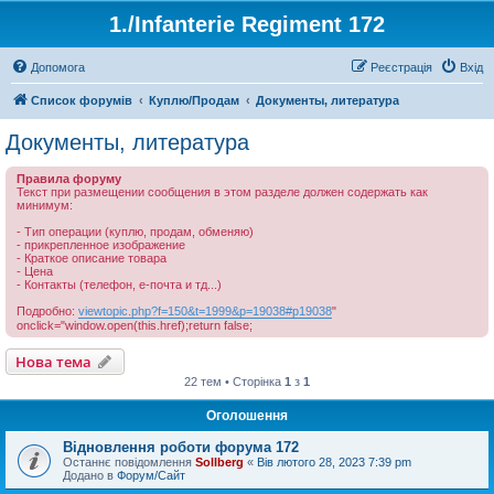
1./Infanterie Regiment 172
Допомога
Реєстрація
Вхід
Список форумів
Куплю/Продам
Документы, литература
Документы, литература
Правила форуму
Текст при размещении сообщения в этом разделе должен содержать как
минимум:
- Тип операции (куплю, продам, обменяю)
- прикрепленное изображение
- Краткое описание товара
- Цена
- Контакты (телефон, е-почта и тд...)
Подробно:
viewtopic.php?f=150&t=1999&p=19038#p19038
"
onclick="window.open(this.href);return false;
Нова тема
22 тем • Сторінка
1
з
1
Оголошення
Відновлення роботи форума 172
Останнє повідомлення
Sollberg
«
Вів лютого 28, 2023 7:39 pm
Додано в
Форум/Сайт