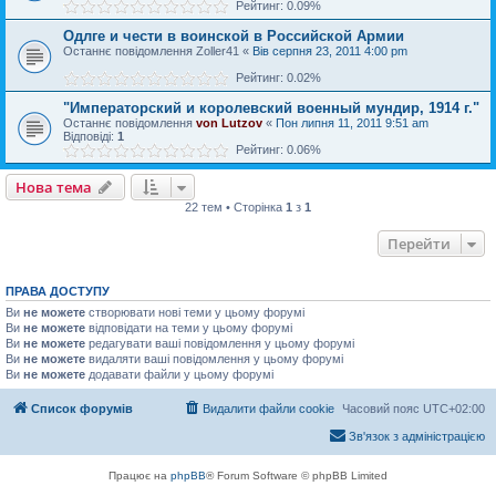
Рейтинг: 0.09%
Одлге и чести в воинской в Российской Армии
Останнє повідомлення
Zoller41
«
Вів серпня 23, 2011 4:00 pm
Рейтинг: 0.02%
"Императорский и королевский военный мундир, 1914 г."
Останнє повідомлення
von Lutzov
«
Пон липня 11, 2011 9:51 am
Відповіді:
1
Рейтинг: 0.06%
Нова тема
22 тем • Сторінка
1
з
1
Перейти
ПРАВА ДОСТУПУ
Ви
не можете
створювати нові теми у цьому форумі
Ви
не можете
відповідати на теми у цьому форумі
Ви
не можете
редагувати ваші повідомлення у цьому форумі
Ви
не можете
видаляти ваші повідомлення у цьому форумі
Ви
не можете
додавати файли у цьому форумі
Список форумів
Видалити файли cookie
Часовий пояс
UTC+02:00
Зв'язок з адміністрацією
Працює на
phpBB
® Forum Software © phpBB Limited