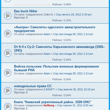
Рейтинг: 0.08%
Das buch Hitler
Останнє повідомлення
Zoller41
«
Сер лютого 29, 2012 2:43 pm
Відповіді:
4
Рейтинг: 0.15%
«Анатра»: Самолеты одесского авиастроительного
предприятия
Останнє повідомлення
Adam
«
Сер листопада 09, 2011 2:14 pm
Рейтинг: 0.02%
От К-4 к Су-2: Самолеты Харьковского авиазавода (1926–
1941)
Останнє повідомлення
Adam
«
Сер листопада 09, 2011 2:13 pm
Рейтинг: 0.04%
Войска польские: Польские военные формирования
бывшей РИА
Останнє повідомлення
Adam
«
Сер листопада 09, 2011 2:13 pm
Рейтинг: 0.04%
новодельные права СС
Останнє повідомлення
S.KRAFT
«
Сер жовтня 26, 2011 10:19 pm
Відповіді:
2
Рейтинг: 0.04%
Книга "Киевский укрепленный район. 1928-1941"
Останнє повідомлення
Sollberg
«
Сер серпня 31, 2011 8:50 am
Відповіді:
1