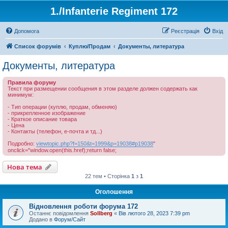
1./Infanterie Regiment 172
Допомога
Реєстрація
Вхід
Список форумів
Куплю/Продам
Документы, литература
Документы, литература
Правила форуму
Текст при размещении сообщения в этом разделе должен содержать как
минимум:
- Тип операции (куплю, продам, обменяю)
- прикрепленное изображение
- Краткое описание товара
- Цена
- Контакты (телефон, е-почта и тд...)
Подробно:
viewtopic.php?f=150&t=1999&p=19038#p19038
"
onclick="window.open(this.href);return false;
Нова тема
22 тем • Сторінка
1
з
1
Оголошення
Відновлення роботи форума 172
Останнє повідомлення
Sollberg
«
Вів лютого 28, 2023 7:39 pm
Додано в
Форум/Сайт