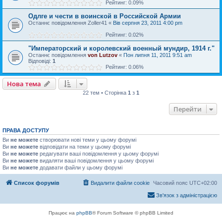
Рейтинг: 0.09%
Одлге и чести в воинской в Российской Армии
Останнє повідомлення
Zoller41
«
Вів серпня 23, 2011 4:00 pm
Рейтинг: 0.02%
"Императорский и королевский военный мундир, 1914 г."
Останнє повідомлення
von Lutzov
«
Пон липня 11, 2011 9:51 am
Відповіді:
1
Рейтинг: 0.06%
Нова тема
22 тем • Сторінка
1
з
1
Перейти
ПРАВА ДОСТУПУ
Ви
не можете
створювати нові теми у цьому форумі
Ви
не можете
відповідати на теми у цьому форумі
Ви
не можете
редагувати ваші повідомлення у цьому форумі
Ви
не можете
видаляти ваші повідомлення у цьому форумі
Ви
не можете
додавати файли у цьому форумі
Список форумів
Видалити файли cookie
Часовий пояс
UTC+02:00
Зв'язок з адміністрацією
Працює на
phpBB
® Forum Software © phpBB Limited