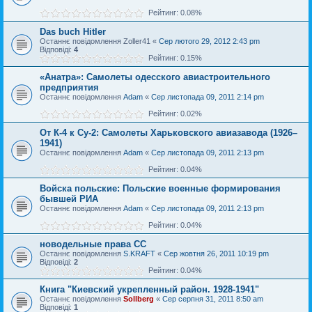
Рейтинг: 0.08%
Das buch Hitler
Останнє повідомлення
Zoller41
«
Сер лютого 29, 2012 2:43 pm
Відповіді:
4
Рейтинг: 0.15%
«Анатра»: Самолеты одесского авиастроительного
предприятия
Останнє повідомлення
Adam
«
Сер листопада 09, 2011 2:14 pm
Рейтинг: 0.02%
От К-4 к Су-2: Самолеты Харьковского авиазавода (1926–
1941)
Останнє повідомлення
Adam
«
Сер листопада 09, 2011 2:13 pm
Рейтинг: 0.04%
Войска польские: Польские военные формирования
бывшей РИА
Останнє повідомлення
Adam
«
Сер листопада 09, 2011 2:13 pm
Рейтинг: 0.04%
новодельные права СС
Останнє повідомлення
S.KRAFT
«
Сер жовтня 26, 2011 10:19 pm
Відповіді:
2
Рейтинг: 0.04%
Книга "Киевский укрепленный район. 1928-1941"
Останнє повідомлення
Sollberg
«
Сер серпня 31, 2011 8:50 am
Відповіді:
1