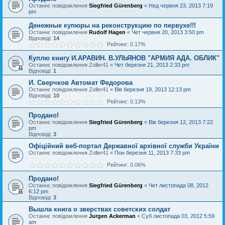
Останнє повідомлення
Siegfried Gürenberg
«
Нед червня 23, 2013 7:19
pm
Денежные купюры на реконструкцию по первухе!!!
Останнє повідомлення
Rudolf Hagen
«
Чет червня 20, 2013 3:50 pm
Відповіді:
14
Рейтинг: 0.17%
Куплю книгу И.АРАВИН. В.УЛЬЯНОВ "АРМИЯ АДА. ОБЛИК"
Останнє повідомлення
Zoller41
«
Чет березня 21, 2013 2:33 pm
Відповіді:
1
И. Сверчков Автомат Федорова
Останнє повідомлення
Zoller41
«
Вів березня 19, 2013 12:13 pm
Відповіді:
10
Рейтинг: 0.13%
Продано!
Останнє повідомлення
Siegfried Gürenberg
«
Вів березня 12, 2013 7:22
pm
Відповіді:
3
Офіційний веб-портал Державної архівної служби України
Останнє повідомлення
Zoller41
«
Пон березня 11, 2013 7:33 pm
Рейтинг: 0.06%
Продано!
Останнє повідомлення
Siegfried Gürenberg
«
Чет листопада 08, 2012
6:12 pm
Відповіді:
3
Вышла книга о зверствах советских солдат
Останнє повідомлення
Jurgen Ackerman
«
Суб листопада 03, 2012 5:59
am