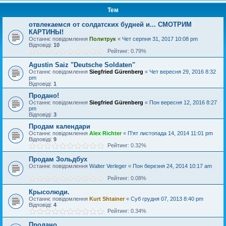
Тем
отвлекаемся от солдатских будней и... СМОТРИМ
КАРТИНЫ!
Останнє повідомлення
Политрук
«
Чет серпня 31, 2017 10:08 pm
Відповіді:
10
Рейтинг: 0.79%
Agustin Saiz "Deutsche Soldaten"
Останнє повідомлення
Siegfried Gürenberg
«
Чет вересня 29, 2016 8:32
pm
Відповіді:
1
Продано!
Останнє повідомлення
Siegfried Gürenberg
«
Пон вересня 12, 2016 8:27
pm
Відповіді:
3
Продам календари
Останнє повідомлення
Alex Richter
«
П'ят листопада 14, 2014 11:01 pm
Відповіді:
9
Рейтинг: 0.32%
Продам Зольдбух
Останнє повідомлення
Walter Verleger
«
Пон березня 24, 2014 10:17 am
Рейтинг: 0.08%
Крысолюди.
Останнє повідомлення
Kurt Shtainer
«
Суб грудня 07, 2013 8:40 pm
Відповіді:
4
Рейтинг: 0.34%
Продано