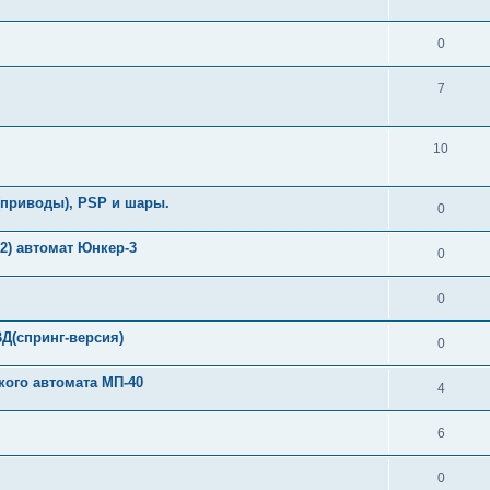
0
7
10
приводы), PSP и шары.
0
2) автомат Юнкер-3
0
0
Д(спринг-версия)
0
ого автомата МП-40
4
6
0