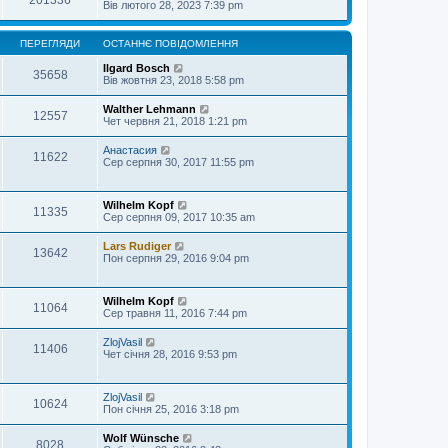
201336
Вів лютого 28, 2023 7:39 pm
ПЕРЕГЛЯДИ
ОСТАННЄ ПОВІДОМЛЕННЯ
Ilgard Bosch
35658
Вів жовтня 23, 2018 5:58 pm
Walther Lehmann
12557
Чет червня 21, 2018 1:21 pm
Анастасия
11622
Сер серпня 30, 2017 11:55 pm
Wilhelm Kopf
11335
Сер серпня 09, 2017 10:35 am
Lars Rudiger
13642
Пон серпня 29, 2016 9:04 pm
Wilhelm Kopf
11064
Сер травня 11, 2016 7:44 pm
ZlojVasil
11406
Чет січня 28, 2016 9:53 pm
ZlojVasil
10624
Пон січня 25, 2016 3:18 pm
Wolf Wünsche
8028