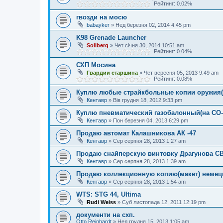
Рейтинг: 0.02%
гвозди на мосю
babayker
»
Нед березня 02, 2014 4:45 pm
K98 Grenade Launcher
Sollberg
»
Чет січня 30, 2014 10:51 am
Рейтинг: 0.04%
СХП Мосина
Гвардии старшина
»
Чет вересня 05, 2013 9:49 am
Рейтинг: 0.08%
Куплю любые страйкбольные копии оружия(
Кентавр
»
Вів грудня 18, 2012 9:33 pm
Куплю пневматический газобалонный(на СО-
Кентавр
»
Пон березня 04, 2013 6:29 pm
Продаю автомат Калашникова АК -47
Кентавр
»
Сер серпня 28, 2013 1:27 am
Продаю снайперскую винтовку Драгунова СВ
Кентавр
»
Сер серпня 28, 2013 1:39 am
Продаю коллекционную копию(макет) немецк
Кентавр
»
Сер серпня 28, 2013 1:54 am
WTS: STG 44, Ultima
Rudi Weiss
»
Суб листопада 12, 2011 12:19 pm
документи на схп.
Otto Reinhardt
»
Нед грудня 15, 2013 1:05 am