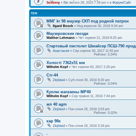
Sollberg
»
Вів лютого 28, 2023 7:39 pm
» в
Форум/Сайт
ТЕМ
ММГ kr 98 маузер СХП под родной патрон
Ilgard Bosch
»
Нед вересня 30, 2018 9:34 am
Маузеровские гвозди
Walther Lehmann
»
Чет червня 21, 2018 8:25 am
Стартовый пистолет Шмайсер ПСШ-790 прод
Анастасия
»
Сер серпня 30, 2017 11:55 pm
Рейтинг: 0.04%
Холості 7362х51 мм
Wilhelm Kopf
»
Чет серпня 03, 2017 2:25 pm
Стг-44
ZlojVasil
»
Суб січня 30, 2016 9:20 am
Рейтинг: 0.04%
Куплю магазины МР40
Wilhelm Kopf
»
Сер травня 11, 2016 7:44 pm
мп 40 agm
ZlojVasil
»
Пон січня 25, 2016 3:03 pm
Рейтинг: 0.02%
кар 98к
ZlojVasil
»
Пон січня 25, 2016 3:18 pm
.