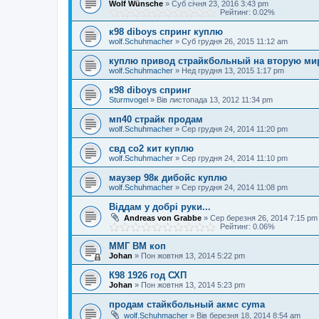
Wolf Wünsche
»
Суб січня 23, 2016 3:43 pm
Рейтинг: 0.02%
к98 diboys спринг куплю
wolf.Schuhmacher
»
Суб грудня 26, 2015 11:12 am
куплю привод страйкбольный на вторую м
wolf.Schuhmacher
»
Нед грудня 13, 2015 1:17 pm
к98 diboys спринг
Sturmvogel
»
Вів листопада 13, 2012 11:34 pm
мп40 страйк продам
wolf.Schuhmacher
»
Сер грудня 24, 2014 11:20 pm
свд со2 кит куплю
wolf.Schuhmacher
»
Сер грудня 24, 2014 11:10 pm
маузер 98к дибойс куплю
wolf.Schuhmacher
»
Сер грудня 24, 2014 11:08 pm
Віддам у добрі руки...
Andreas von Grabbe
»
Сер березня 26, 2014 7:15 pm
Рейтинг: 0.06%
ММГ ВМ коп
Johan
»
Пон жовтня 13, 2014 5:22 pm
К98 1926 год СХП
Johan
»
Пон жовтня 13, 2014 5:23 pm
продам стайкбольный акмс cyma
wolf.Schuhmacher
»
Вів березня 18, 2014 8:54 am