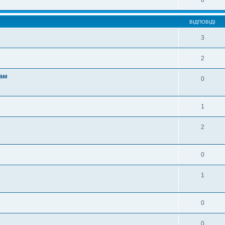
0
ВІДПОВІДІ
3
2
ам
0
1
2
0
1
0
0