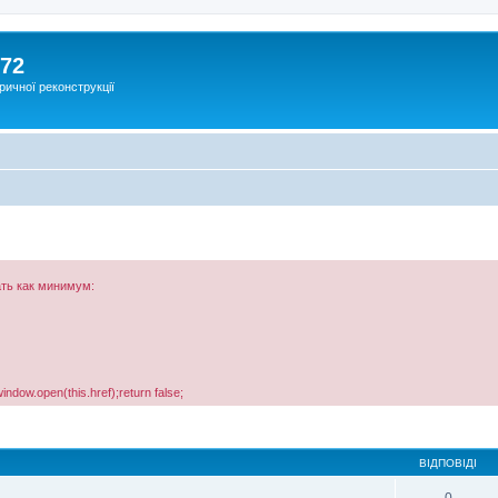
172
ричної реконструкції
ть как минимум:
window.open(this.href);return false;
ВІДПОВІДІ