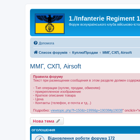
1./Infanterie Regiment 
Форум всеукраїнського клуба військово-істо
Допомога
Список форумів
Куплю/Продам
ММГ, СХП, Airsoft
ММГ, СХП, Airsoft
Правила форуму
Текст при размещении сообщения в этом разделе должен содержа
- Тип операции (куплю, продам, обменяю)
- прикрепленное изображение
- Краткое описание товара
- Цена
- Контакты (телефон, е-почта и тд...)
Подробно:
viewtopic.php?f=150&t=1999&p=19038#p19038
" onclick="
Нова тема
ОГОЛОШЕННЯ
Відновлення роботи форума 172