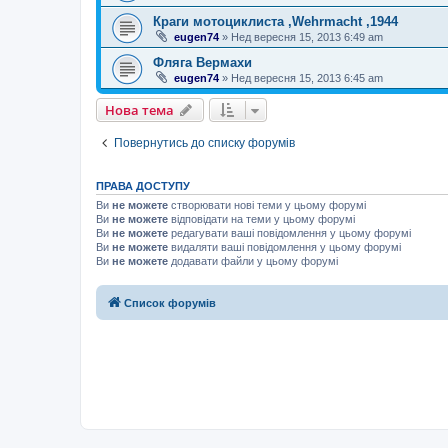
Краги мотоциклиста ,Wehrmacht ,1944
eugen74
»
Нед вересня 15, 2013 6:49 am
Фляга Вермахи
eugen74
»
Нед вересня 15, 2013 6:45 am
Нова тема
Повернутись до списку форумів
ПРАВА ДОСТУПУ
Ви
не можете
створювати нові теми у цьому форумі
Ви
не можете
відповідати на теми у цьому форумі
Ви
не можете
редагувати ваші повідомлення у цьому форумі
Ви
не можете
видаляти ваші повідомлення у цьому форумі
Ви
не можете
додавати файли у цьому форумі
Список форумів