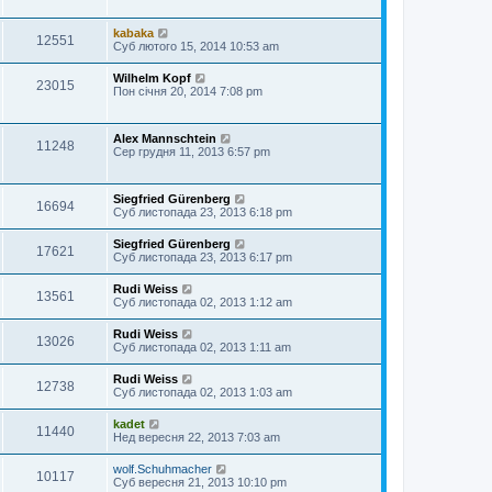
kabaka
12551
Суб лютого 15, 2014 10:53 am
Wilhelm Kopf
23015
Пон січня 20, 2014 7:08 pm
Alex Mannschtein
11248
Сер грудня 11, 2013 6:57 pm
Siegfried Gürenberg
16694
Суб листопада 23, 2013 6:18 pm
Siegfried Gürenberg
17621
Суб листопада 23, 2013 6:17 pm
Rudi Weiss
13561
Суб листопада 02, 2013 1:12 am
Rudi Weiss
13026
Суб листопада 02, 2013 1:11 am
Rudi Weiss
12738
Суб листопада 02, 2013 1:03 am
kadet
11440
Нед вересня 22, 2013 7:03 am
wolf.Schuhmacher
10117
Суб вересня 21, 2013 10:10 pm