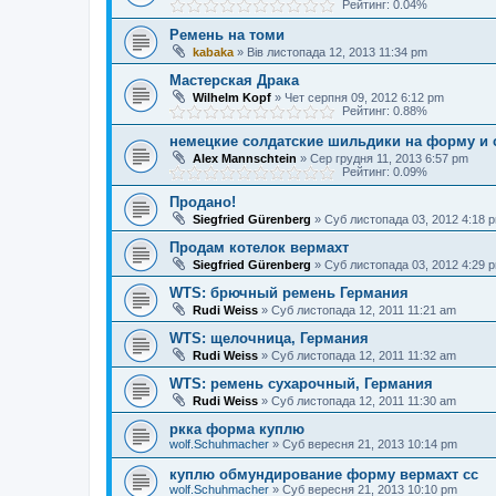
Рейтинг: 0.04%
Ремень на томи
kabaka
»
Вів листопада 12, 2013 11:34 pm
Мастерская Драка
Wilhelm Kopf
»
Чет серпня 09, 2012 6:12 pm
Рейтинг: 0.88%
немецкие солдатские шильдики на форму и
Alex Mannschtein
»
Сер грудня 11, 2013 6:57 pm
Рейтинг: 0.09%
Продано!
Siegfried Gürenberg
»
Суб листопада 03, 2012 4:18 
Продам котелок вермахт
Siegfried Gürenberg
»
Суб листопада 03, 2012 4:29 
WTS: брючный ремень Германия
Rudi Weiss
»
Суб листопада 12, 2011 11:21 am
WTS: щелочница, Германия
Rudi Weiss
»
Суб листопада 12, 2011 11:32 am
WTS: ремень сухарочный, Германия
Rudi Weiss
»
Суб листопада 12, 2011 11:30 am
ркка форма куплю
wolf.Schuhmacher
»
Суб вересня 21, 2013 10:14 pm
куплю обмундирование форму вермахт сс
wolf.Schuhmacher
»
Суб вересня 21, 2013 10:10 pm