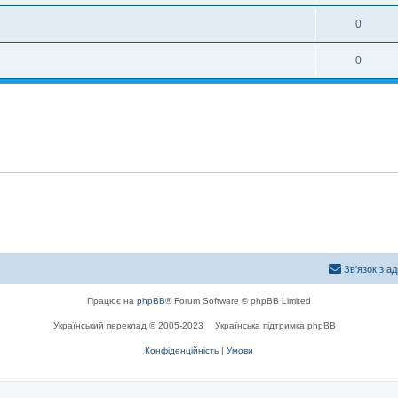
0
0
Зв'язок з а
Працює на
phpBB
® Forum Software © phpBB Limited
Український переклад © 2005-2023
Українська підтримка phpBB
Конфіденційність
|
Умови