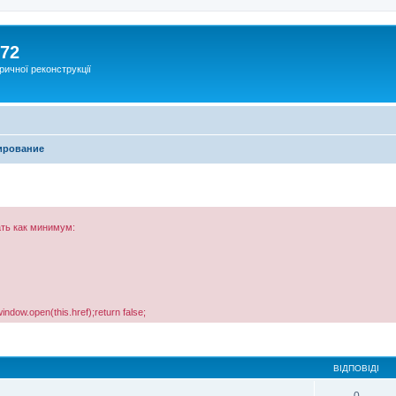
172
ричної реконструкції
ирование
ть как минимум:
window.open(this.href);return false;
ВІДПОВІДІ