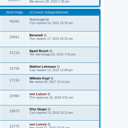
202917
Вів лютого 28, 2023 7:39 pm
ПЕРЕГЛЯДИ
ОСТАННЄ ПОВІДОМЛЕННЯ
Sturmvogel
59283
Суб серпня 14, 2021 10:33 am
Виталий
20941
Пон червня 17, 2019 10:15 am
Ilgard Bosch
37219
Чет листопада 01, 2018 7:43 pm
Walther Lehmann
16758
Сер червня 13, 2018 12:09 pm
Wilhelm Kopf
17216
Вів липня 04, 2017 12:14 pm
von Lutzov
22990
П'ят вересня 16, 2016 9:01 am
Otto Singer
19975
Суб серпня 13, 2016 10:13 pm
von Lutzov
13775
Чет січня 21, 2016 10:15 am