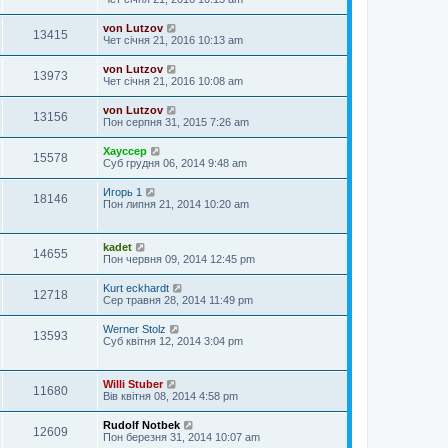
von Lutzov
13415
Чет січня 21, 2016 10:13 am
von Lutzov
13973
Чет січня 21, 2016 10:08 am
von Lutzov
13156
Пон серпня 31, 2015 7:26 am
Хауссер
15578
Суб грудня 06, 2014 9:48 am
Игорь 1
18146
Пон липня 21, 2014 10:20 am
kadet
14655
Пон червня 09, 2014 12:45 pm
Kurt eckhardt
12718
Сер травня 28, 2014 11:49 pm
Werner Stolz
13593
Суб квітня 12, 2014 3:04 pm
Willi Stuber
11680
Вів квітня 08, 2014 4:58 pm
Rudolf Notbek
12609
Пон березня 31, 2014 10:07 am