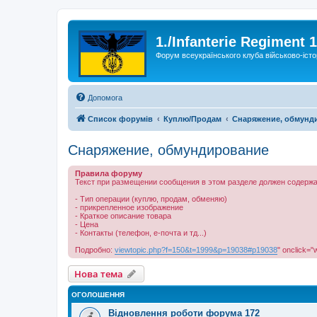
1./Infanterie Regiment 
Форум всеукраїнського клуба військово-істо
Допомога
Список форумів
Куплю/Продам
Снаряжение, обмунд
Снаряжение, обмундирование
Правила форуму
Текст при размещении сообщения в этом разделе должен содержа
- Тип операции (куплю, продам, обменяю)
- прикрепленное изображение
- Краткое описание товара
- Цена
- Контакты (телефон, е-почта и тд...)
Подробно:
viewtopic.php?f=150&t=1999&p=19038#p19038
" onclick="
Нова тема
ОГОЛОШЕННЯ
Відновлення роботи форума 172