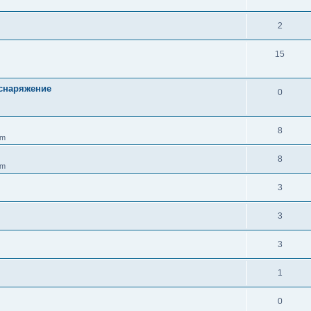
2
15
 снаряжение
0
8
pm
8
pm
3
3
3
1
0