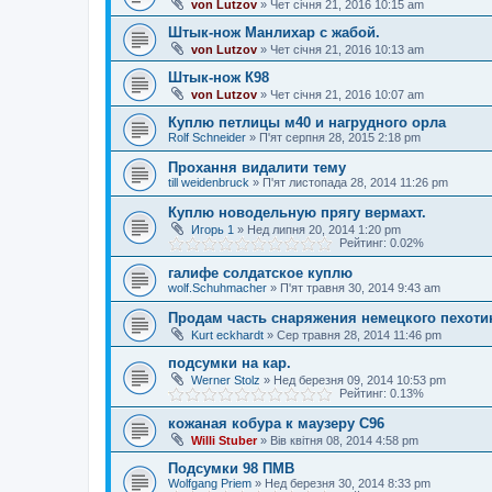
von Lutzov
»
Чет січня 21, 2016 10:15 am
Штык-нож Манлихар с жабой.
von Lutzov
»
Чет січня 21, 2016 10:13 am
Штык-нож К98
von Lutzov
»
Чет січня 21, 2016 10:07 am
Куплю петлицы м40 и нагрудного орла
Rolf Schneider
»
П'ят серпня 28, 2015 2:18 pm
Прохання видалити тему
till weidenbruck
»
П'ят листопада 28, 2014 11:26 pm
Куплю новодельную прягу вермахт.
Игорь 1
»
Нед липня 20, 2014 1:20 pm
Рейтинг: 0.02%
галифе солдатское куплю
wolf.Schuhmacher
»
П'ят травня 30, 2014 9:43 am
Продам часть снаряжения немецкого пехот
Kurt eckhardt
»
Сер травня 28, 2014 11:46 pm
подсумки на кар.
Werner Stolz
»
Нед березня 09, 2014 10:53 pm
Рейтинг: 0.13%
кожаная кобура к маузеру С96
Willi Stuber
»
Вів квітня 08, 2014 4:58 pm
Подсумки 98 ПМВ
Wolfgang Priem
»
Нед березня 30, 2014 8:33 pm