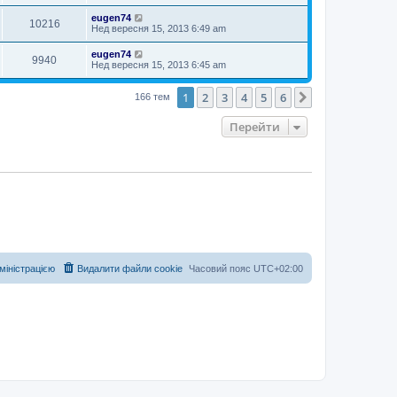
eugen74
10216
Нед вересня 15, 2013 6:49 am
eugen74
9940
Нед вересня 15, 2013 6:45 am
1
2
3
4
5
6
Далі
166 тем
Перейти
дміністрацією
Видалити файли cookie
Часовий пояс
UTC+02:00