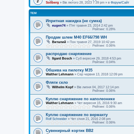
Sollberg
»
Вів лютого 28, 2023 7:39 pm
» в
Форум/Сайт
ТЕМ
Ипритная накидка (не сумка)
eugen74
»
П'ят травня 23, 2014 2:42 pm
Рейтинг: 0.28%
Продам шлем M40 EF66/798 WH
Виталий
»
Пон травня 27, 2019 10:42 pm
Рейтинг: 0.06%
распродаю снаряжение
Ilgard Bosch
»
Суб вересня 29, 2018 4:53 pm
Рейтинг: 0.04%
Обшива на пилотку М35
Walther Lehmann
»
Сер червня 13, 2018 12:09 pm
Фляги скло
Wilhelm Kopf
»
Вів липня 04, 2017 12:14 pm
Рейтинг: 0.06%
Куплю снаряжение по наполеонике
Walther Lehmann
»
Чет вересня 15, 2016 9:30 am
Рейтинг: 0.06%
Куплю снаряжение по вермахту
Rolf Schneider
»
Чет січня 21, 2016 2:08 pm
Рейтинг: 0.06%
Сувенирный кортик ВВ2