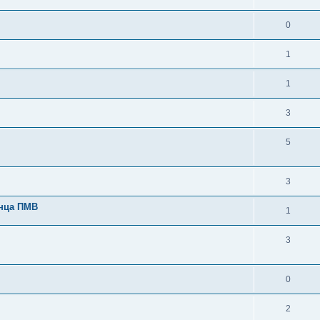
0
1
1
3
5
3
инца ПМВ
1
3
0
2