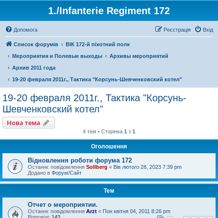
1./Infanterie Regiment 172
Допомога
Реєстрація
Вхід
Список форумів
ВІК 172-й піхотний полк
Мероприятия и Полевые выходы
Архивы мероприятий
Архив 2011 года
19-20 февраля 2011г., Тактика "Корсунь-Шевченковский котел"
19-20 февраля 2011г., Тактика "Корсунь-
Шевченковский котел"
Нова тема
4 тем • Сторінка
1
з
1
Оголошення
Відновлення роботи форума 172
Останнє повідомлення
Sollberg
«
Вів лютого 28, 2023 7:39 pm
Додано в
Форум/Сайт
Тем
Отчет о мероприятии.
Останнє повідомлення
Arzt
«
Пон квітня 04, 2011 8:26 pm
Відповіді:
143