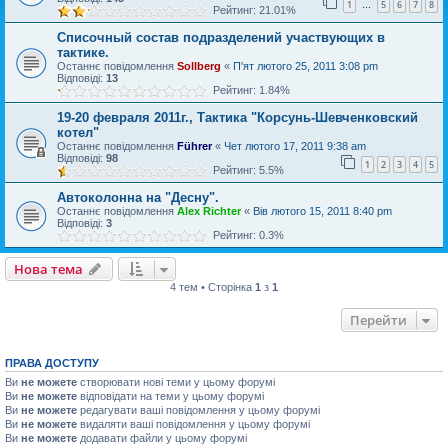
1
5
6
7
8
…
Рейтинг: 21.01%
Списочный состав подразделений участвующих в
тактике.
Останнє повідомлення
Sollberg
«
П'ят лютого 25, 2011 3:08 pm
Відповіді:
13
Рейтинг: 1.84%
19-20 февраля 2011г., Тактика "Корсунь-Шевченковский
котел"
Останнє повідомлення
Führer
«
Чет лютого 17, 2011 9:38 am
Відповіді:
98
1
2
3
4
5
Рейтинг: 5.5%
Автоколонна на "Десну".
Останнє повідомлення
Alex Richter
«
Вів лютого 15, 2011 8:40 pm
Відповіді:
3
Рейтинг: 0.3%
Нова тема
4 тем • Сторінка
1
з
1
Перейти
ПРАВА ДОСТУПУ
Ви
не можете
створювати нові теми у цьому форумі
Ви
не можете
відповідати на теми у цьому форумі
Ви
не можете
редагувати ваші повідомлення у цьому форумі
Ви
не можете
видаляти ваші повідомлення у цьому форумі
Ви
не можете
додавати файли у цьому форумі