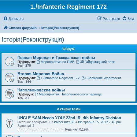
1./Infanterie Regiment 172
Допомога
Реєстрація
Вхід
Список форумів
Історiя(Реконструкція)
Історiя(Реконструкція)
Форум
Первая Мировая и Гражданская войны
Підфоруми:
Мероприятия по ПМВ
,
3й Гайдамацький полк
Тем:
279
Вторая Мировая Война
Підфоруми:
1./Infanterie Regiment 172
,
Снабжение Wehrmacht
Тем:
144
Наполеоновские войны
Підфорум:
Мероприятия Наполеоновского периода
Тем:
81
Активні теми
UNCLE SAM Needs YOU! 22nd IR, 4th Infantry Division
Останнє повідомлення
kaizersuze88
«
Вів травня 15, 2012 7:46 pm
Відповіді:
4
Рейтинг: 0.19%