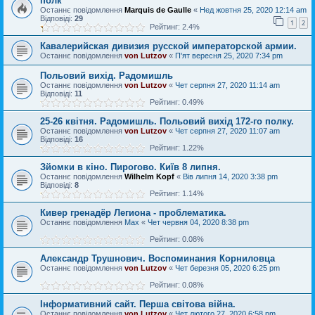
полк
Останнє повідомлення
Marquis de Gaulle
«
Нед жовтня 25, 2020 12:14 am
Відповіді:
29
1
2
Рейтинг: 2.4%
Кавалерийская дивизия русской императорской армии.
Останнє повідомлення
von Lutzov
«
П'ят вересня 25, 2020 7:34 pm
Польовий вихід. Радомишль
Останнє повідомлення
von Lutzov
«
Чет серпня 27, 2020 11:14 am
Відповіді:
11
Рейтинг: 0.49%
25-26 квiтня. Радомишль. Польовий вихiд 172-го полку.
Останнє повідомлення
von Lutzov
«
Чет серпня 27, 2020 11:07 am
Відповіді:
16
Рейтинг: 1.22%
Зйомки в кіно. Пирогово. Київ 8 липня.
Останнє повідомлення
Wilhelm Kopf
«
Вів липня 14, 2020 3:38 pm
Відповіді:
8
Рейтинг: 1.14%
Кивер гренадёр Легиона - проблематика.
Останнє повідомлення
Max
«
Чет червня 04, 2020 8:38 pm
Рейтинг: 0.08%
Александр Трушнович. Воспоминания Корниловца
Останнє повідомлення
von Lutzov
«
Чет березня 05, 2020 6:25 pm
Рейтинг: 0.08%
Інформативний сайт. Перша світова війна.
Останнє повідомлення
von Lutzov
«
Чет лютого 27, 2020 6:58 pm