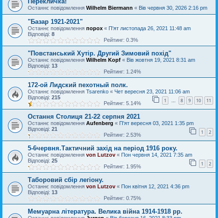
Перекличка!
Останнє повідомлення
Wilhelm Biermann
«
Вів червня 30, 2026 2:16 pm
"Базар 1921-2021"
Останнє повідомлення
порох
«
П'ят листопада 26, 2021 11:48 am
Відповіді:
8
Рейтинг: 0.3%
"Повстанський Хутір. Другий Зимовий похід"
Останнє повідомлення
Wilhelm Kopf
«
Вів жовтня 19, 2021 8:31 am
Відповіді:
13
Рейтинг: 1.24%
172-ой Лидский пехотный полк.
Останнє повідомлення
Tsarenko
«
Чет вересня 23, 2021 11:06 am
Відповіді:
215
1
8
9
10
11
…
Рейтинг: 5.14%
Остання Столиця 21-22 серпня 2021
Останнє повідомлення
Aufenberg
«
П'ят вересня 03, 2021 1:35 pm
Відповіді:
21
1
2
Рейтинг: 2.53%
5-6червня.Тактичний захід на період 1916 року.
Останнє повідомлення
von Lutzov
«
Пон червня 14, 2021 7:35 am
Відповіді:
25
1
2
Рейтинг: 1.95%
Таборовий сбір легіону.
Останнє повідомлення
von Lutzov
«
Пон квітня 12, 2021 4:36 pm
Відповіді:
13
Рейтинг: 0.75%
Мемуарна література. Велика війна 1914-1918 рр.