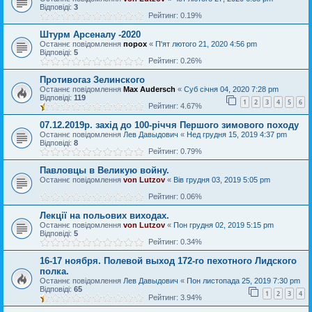
Відповіді:
3
Рейтинг: 0.19%
Штурм Арсеналу -2020
Останнє повідомлення
порох
«
П'ят лютого 21, 2020 4:56 pm
Відповіді:
5
Рейтинг: 0.26%
Противогаз Зелинского
Останнє повідомлення
Max Audersch
«
Суб січня 04, 2020 7:28 pm
Відповіді:
119
1
2
3
4
5
6
Рейтинг: 4.67%
07.12.2019р. захід до 100-річчя Першого зимового походу
Останнє повідомлення
Лев Давыдович
«
Нед грудня 15, 2019 4:37 pm
Відповіді:
8
Рейтинг: 0.79%
Павловцы в Великую войну.
Останнє повідомлення
von Lutzov
«
Вів грудня 03, 2019 5:05 pm
Рейтинг: 0.06%
Лекції на польових виходах.
Останнє повідомлення
von Lutzov
«
Пон грудня 02, 2019 5:15 pm
Відповіді:
5
Рейтинг: 0.34%
16-17 ноября. Полевой выход 172-го пехотного Лидского
полка.
Останнє повідомлення
Лев Давыдович
«
Пон листопада 25, 2019 7:30 pm
Відповіді:
65
1
2
3
4
Рейтинг: 3.94%