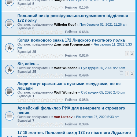
Останнє повідомлення
Jurgen
«
Вів березня 16, 2021 8:33 pm
Відповіді:
5
Рейтинг: 0.15%
Польовий вихід розвідувально-штурмового відділення
172 полку
Останнє повідомлення
Wilhelm Kopf
«
Пон березня 01, 2021 11:26 am
Відповіді:
8
Рейтинг: 0.66%
Копия полкового знака 172 Лидского пехотного полка
Останнє повідомлення
Дмитрий Гордовский
«
Чет лютого 11, 2021 5:33
pm
Відповіді:
25
1
2
Рейтинг: 0.81%
Sir, adieu...
Останнє повідомлення
Wolf Wünsche
«
Суб грудня 26, 2020 9:29 am
Відповіді:
25
1
2
Рейтинг: 0.49%
Люди могут сражаться с пустыми желудками, но не
лошади
Останнє повідомлення
Wolf Wünsche
«
Суб грудня 05, 2020 2:45 pm
Відповіді:
1
Рейтинг: 0.08%
Армейский фольклор РИА для вечернего и строевого
пения.
Останнє повідомлення
von Lutzov
«
Вів жовтня 27, 2020 5:33 pm
Відповіді:
7
Рейтинг: 0.39%
17-18 жовтня. Польовий вихід 172-го піхотного Лідського