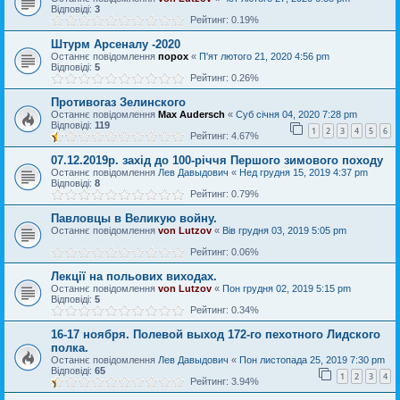
Відповіді:
3
Рейтинг: 0.19%
Штурм Арсеналу -2020
Останнє повідомлення
порох
«
П'ят лютого 21, 2020 4:56 pm
Відповіді:
5
Рейтинг: 0.26%
Противогаз Зелинского
Останнє повідомлення
Max Audersch
«
Суб січня 04, 2020 7:28 pm
Відповіді:
119
1
2
3
4
5
6
Рейтинг: 4.67%
07.12.2019р. захід до 100-річчя Першого зимового походу
Останнє повідомлення
Лев Давыдович
«
Нед грудня 15, 2019 4:37 pm
Відповіді:
8
Рейтинг: 0.79%
Павловцы в Великую войну.
Останнє повідомлення
von Lutzov
«
Вів грудня 03, 2019 5:05 pm
Рейтинг: 0.06%
Лекції на польових виходах.
Останнє повідомлення
von Lutzov
«
Пон грудня 02, 2019 5:15 pm
Відповіді:
5
Рейтинг: 0.34%
16-17 ноября. Полевой выход 172-го пехотного Лидского
полка.
Останнє повідомлення
Лев Давыдович
«
Пон листопада 25, 2019 7:30 pm
Відповіді:
65
1
2
3
4
Рейтинг: 3.94%