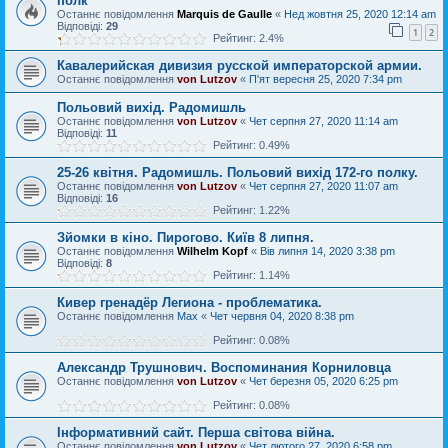
полк
Останнє повідомлення
Marquis de Gaulle
«
Нед жовтня 25, 2020 12:14 am
Відповіді:
29
1
2
Рейтинг: 2.4%
Кавалерийская дивизия русской императорской армии.
Останнє повідомлення
von Lutzov
«
П'ят вересня 25, 2020 7:34 pm
Польовий вихід. Радомишль
Останнє повідомлення
von Lutzov
«
Чет серпня 27, 2020 11:14 am
Відповіді:
11
Рейтинг: 0.49%
25-26 квiтня. Радомишль. Польовий вихiд 172-го полку.
Останнє повідомлення
von Lutzov
«
Чет серпня 27, 2020 11:07 am
Відповіді:
16
Рейтинг: 1.22%
Зйомки в кіно. Пирогово. Київ 8 липня.
Останнє повідомлення
Wilhelm Kopf
«
Вів липня 14, 2020 3:38 pm
Відповіді:
8
Рейтинг: 1.14%
Кивер гренадёр Легиона - проблематика.
Останнє повідомлення
Max
«
Чет червня 04, 2020 8:38 pm
Рейтинг: 0.08%
Александр Трушнович. Воспоминания Корниловца
Останнє повідомлення
von Lutzov
«
Чет березня 05, 2020 6:25 pm
Рейтинг: 0.08%
Інформативний сайт. Перша світова війна.
Останнє повідомлення
von Lutzov
«
Чет лютого 27, 2020 6:58 pm