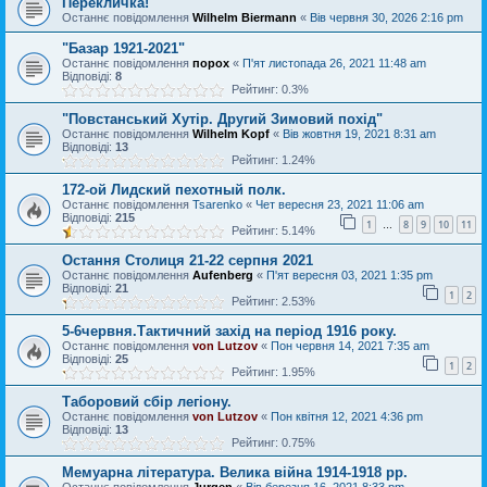
Перекличка!
Останнє повідомлення
Wilhelm Biermann
«
Вів червня 30, 2026 2:16 pm
"Базар 1921-2021"
Останнє повідомлення
порох
«
П'ят листопада 26, 2021 11:48 am
Відповіді:
8
Рейтинг: 0.3%
"Повстанський Хутір. Другий Зимовий похід"
Останнє повідомлення
Wilhelm Kopf
«
Вів жовтня 19, 2021 8:31 am
Відповіді:
13
Рейтинг: 1.24%
172-ой Лидский пехотный полк.
Останнє повідомлення
Tsarenko
«
Чет вересня 23, 2021 11:06 am
Відповіді:
215
1
8
9
10
11
…
Рейтинг: 5.14%
Остання Столиця 21-22 серпня 2021
Останнє повідомлення
Aufenberg
«
П'ят вересня 03, 2021 1:35 pm
Відповіді:
21
1
2
Рейтинг: 2.53%
5-6червня.Тактичний захід на період 1916 року.
Останнє повідомлення
von Lutzov
«
Пон червня 14, 2021 7:35 am
Відповіді:
25
1
2
Рейтинг: 1.95%
Таборовий сбір легіону.
Останнє повідомлення
von Lutzov
«
Пон квітня 12, 2021 4:36 pm
Відповіді:
13
Рейтинг: 0.75%
Мемуарна література. Велика війна 1914-1918 рр.