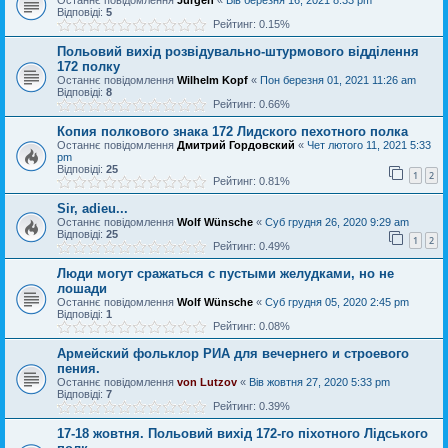
Останнє повідомлення
Jurgen
«
Вів березня 16, 2021 8:33 pm
Відповіді:
5
Рейтинг: 0.15%
Польовий вихід розвідувально-штурмового відділення
172 полку
Останнє повідомлення
Wilhelm Kopf
«
Пон березня 01, 2021 11:26 am
Відповіді:
8
Рейтинг: 0.66%
Копия полкового знака 172 Лидского пехотного полка
Останнє повідомлення
Дмитрий Гордовский
«
Чет лютого 11, 2021 5:33
pm
Відповіді:
25
1
2
Рейтинг: 0.81%
Sir, adieu...
Останнє повідомлення
Wolf Wünsche
«
Суб грудня 26, 2020 9:29 am
Відповіді:
25
1
2
Рейтинг: 0.49%
Люди могут сражаться с пустыми желудками, но не
лошади
Останнє повідомлення
Wolf Wünsche
«
Суб грудня 05, 2020 2:45 pm
Відповіді:
1
Рейтинг: 0.08%
Армейский фольклор РИА для вечернего и строевого
пения.
Останнє повідомлення
von Lutzov
«
Вів жовтня 27, 2020 5:33 pm
Відповіді:
7
Рейтинг: 0.39%
17-18 жовтня. Польовий вихід 172-го піхотного Лідського