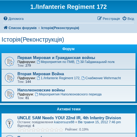
1./Infanterie Regiment 172
Допомога
Реєстрація
Вхід
Список форумів
Історiя(Реконструкція)
Історiя(Реконструкція)
Форум
Первая Мировая и Гражданская войны
Підфоруми:
Мероприятия по ПМВ
,
3й Гайдамацький полк
Тем:
279
Вторая Мировая Война
Підфоруми:
1./Infanterie Regiment 172
,
Снабжение Wehrmacht
Тем:
144
Наполеоновские войны
Підфорум:
Мероприятия Наполеоновского периода
Тем:
81
Активні теми
UNCLE SAM Needs YOU! 22nd IR, 4th Infantry Division
Останнє повідомлення
kaizersuze88
«
Вів травня 15, 2012 7:46 pm
Відповіді:
4
Рейтинг: 0.19%