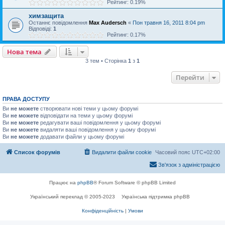
Рейтинг: 0.19%
химзащита
Останнє повідомлення
Max Audersch
«
Пон травня 16, 2011 8:04 pm
Відповіді:
1
Рейтинг: 0.17%
Нова тема
3 тем • Сторінка
1
з
1
Перейти
ПРАВА ДОСТУПУ
Ви
не можете
створювати нові теми у цьому форумі
Ви
не можете
відповідати на теми у цьому форумі
Ви
не можете
редагувати ваші повідомлення у цьому форумі
Ви
не можете
видаляти ваші повідомлення у цьому форумі
Ви
не можете
додавати файли у цьому форумі
Список форумів
Видалити файли cookie
Часовий пояс
UTC+02:00
Зв'язок з адміністрацією
Працює на
phpBB
® Forum Software © phpBB Limited
Український переклад © 2005-2023
Українська підтримка phpBB
Конфіденційність
|
Умови