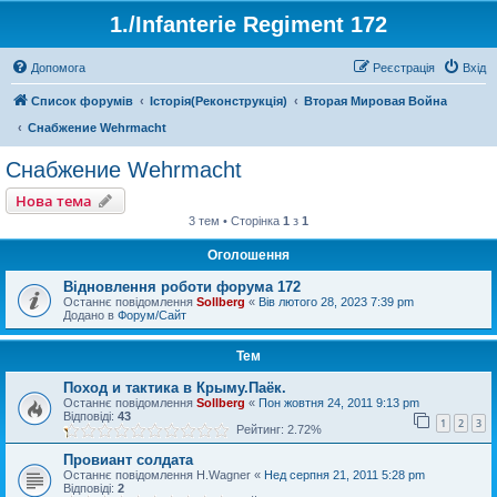
1./Infanterie Regiment 172
Допомога
Реєстрація
Вхід
Список форумів
Історiя(Реконструкція)
Вторая Мировая Война
Снабжение Wehrmacht
Снабжение Wehrmacht
Нова тема
3 тем • Сторінка
1
з
1
Оголошення
Відновлення роботи форума 172
Останнє повідомлення
Sollberg
«
Вів лютого 28, 2023 7:39 pm
Додано в
Форум/Сайт
Тем
Поход и тактика в Крыму.Паёк.
Останнє повідомлення
Sollberg
«
Пон жовтня 24, 2011 9:13 pm
Відповіді:
43
1
2
3
Рейтинг: 2.72%
Провиант солдата
Останнє повідомлення
H.Wagner
«
Нед серпня 21, 2011 5:28 pm
Відповіді:
2