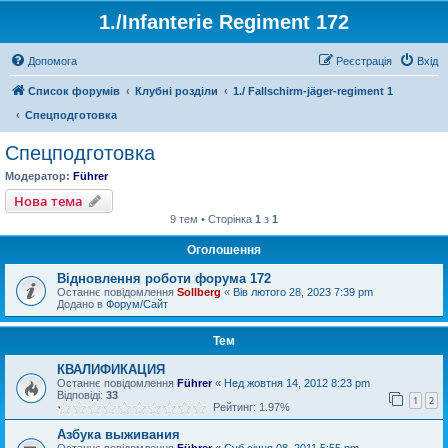
1./Infanterie Regiment 172
Допомога
Реєстрація
Вхід
Список форумів
Клубні розділи
1./ Fallschirm-jäger-regiment 1
Спецподготовка
Спецподготовка
Модератор:
Führer
Нова тема
9 тем • Сторінка
1
з
1
Оголошення
Відновлення роботи форума 172
Останнє повідомлення
Sollberg
«
Вів лютого 28, 2023 7:39 pm
Додано в
Форум/Сайт
Тем
КВАЛИФИКАЦИЯ
Останнє повідомлення
Führer
«
Нед жовтня 14, 2012 8:23 pm
Відповіді:
33
1
2
Рейтинг: 1.97%
Азбука выживания
Останнє повідомлення
Führer
«
Суб січня 08, 2011 5:55 pm