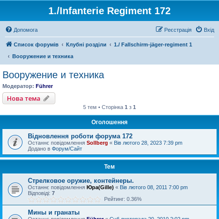
1./Infanterie Regiment 172
Допомога
Реєстрація
Вхід
Список форумів
Клубні розділи
1./ Fallschirm-jäger-regiment 1
Вооружение и техника
Вооружение и техника
Модератор:
Führer
Нова тема
5 тем • Сторінка
1
з
1
Оголошення
Відновлення роботи форума 172
Останнє повідомлення
Sollberg
«
Вів лютого 28, 2023 7:39 pm
Додано в
Форум/Сайт
Тем
Стрелковое оружие, контейнеры.
Останнє повідомлення
Юра(Gille)
«
Вів лютого 08, 2011 7:00 pm
Відповіді:
7
Рейтинг: 0.36%
Мины и гранаты
Останнє повідомлення
Führer
«
Суб листопада 20, 2010 2:02 pm